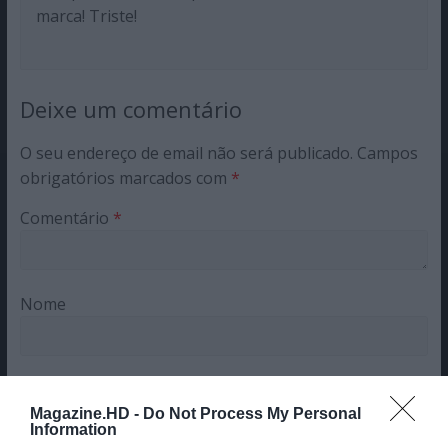
marca! Triste!
Deixe um comentário
O seu endereço de email não será publicado.
Campos
obrigatórios marcados com
*
Comentário
*
Nome
Email
Magazine.HD -
Do Not Process My Personal
Information