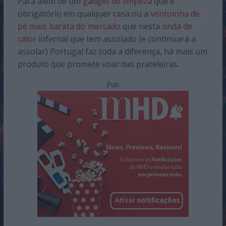
Para além de um
gadget de limpeza
que é
obrigatório em qualquer casa ou a
ventoinha de
pé mais barata do mercado
que nesta
onda de
calor
infernal que tem assolado (e continuará a
assolar) Portugal faz toda a diferença, há mais um
produto que promete voar das prateleiras.
Pub