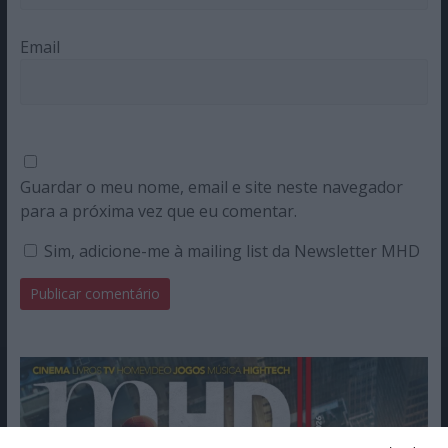
Email
Guardar o meu nome, email e site neste navegador
para a próxima vez que eu comentar.
Sim, adicione-me à mailing list da Newsletter MHD