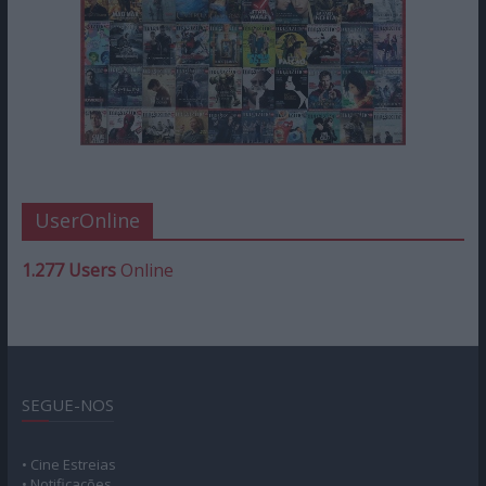
UserOnline
1.277 Users
Online
SEGUE-NOS
• Cine Estreias
• Notificações