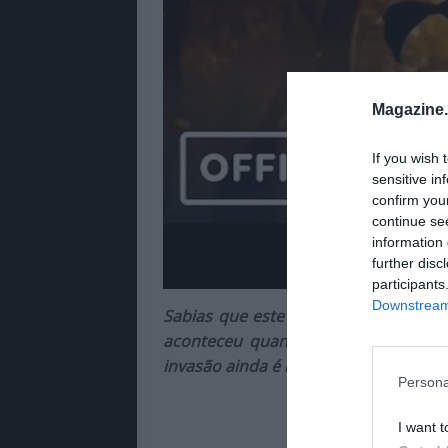
Magazine
If you wish 
sensitive in
confirm you
continue se
information 
further disc
participants
Downstream 
Sabias que este título quase foi ex
aconteceu quando a equipa estava e
invasão ainda é lembrada na região!
Persona
I want t