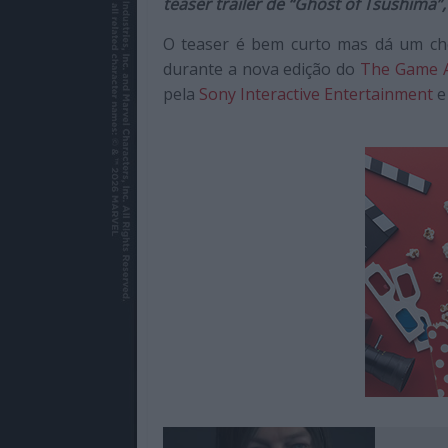
teaser trailer de “Ghost of Tsushima
de
qualidade
O teaser é bem curto mas dá um chei
com
durante a nova edição do
The Game 
enfoque
pela
Sony Interactive Entertainment
e
na
cultura
pop.