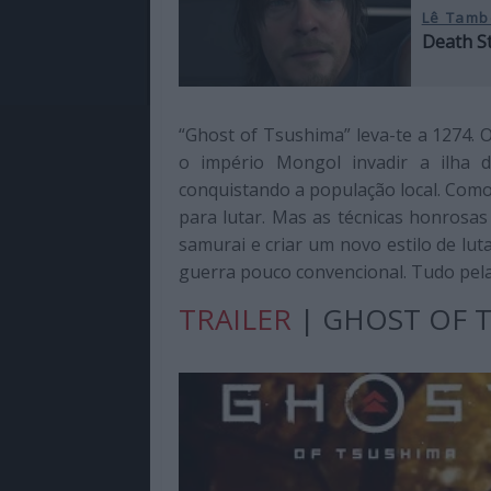
Lê Tamb
Death S
“Ghost of Tsushima” leva-te a 1274. 
o império Mongol invadir a ilha
conquistando a população local. Como
para lutar. Mas as técnicas honrosas 
samurai e criar um novo estilo de l
guerra pouco convencional. Tudo pela
TRAILER
| GHOST OF T