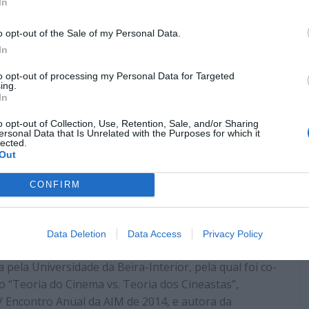
In
o opt-out of the Sale of my Personal Data.
In
to opt-out of processing my Personal Data for Targeted
ing.
In
o opt-out of Collection, Use, Retention, Sale, and/or Sharing
ersonal Data that Is Unrelated with the Purposes for which it
lected.
Out
CONFIRM
a
Data Deletion
Data Access
Privacy Policy
pela Universidade da Beira-Interior, pela qual foi co-
o “Teoria do Cinema vs. Teoria dos Cineastas”,
 Encontro Anual da AIM de 2014, e autora da