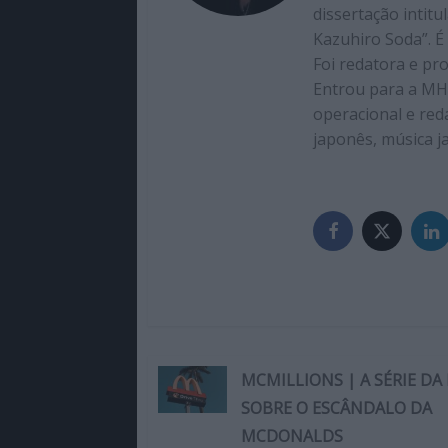
dissertação intit
Kazuhiro Soda”. É
Foi redatora e pr
Entrou para a MH
operacional e red
japonês, música j
MCMILLIONS | A SÉRIE DA
SOBRE O ESCÂNDALO DA
MCDONALDS