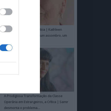
Um Toque Familiar, a Crítica | Kathleen
Chalfant é um espanto, um assombro, um
milagre
A Prodigiosa Transformação da Classe
Operária em Estrangeiros, a Crítica | Samir
desmonta o problema…