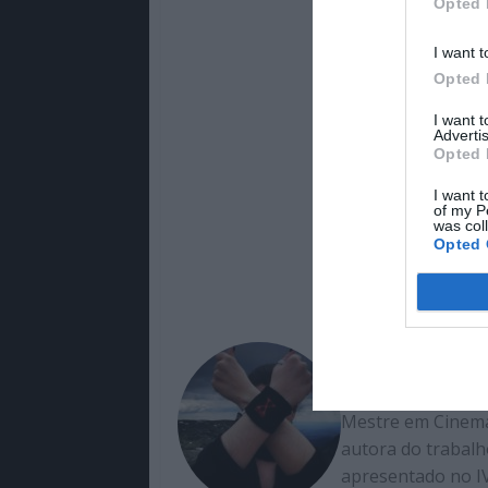
Opted 
I want t
Opted 
I want 
Advertis
Opted 
I want t
of my P
was col
Opted 
Ângela Cost
Mestre em Cinema 
autora do trabalh
apresentado no IV