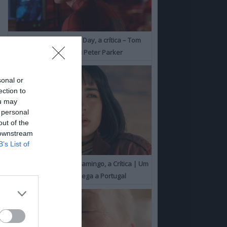
Spider-Man: Brand New Day, a crítica – Tom
Holland consolida o seu Peter Parker
sonal or
ection to
ou may
 personal
out of the
 downstream
B’s List of
O Misterioso Olhar do Flamingo, a Crítica | Um
Campeão de Cannes chega a Portugal