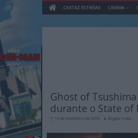
CARTAZ ESTREIAS
CINEMA
Skip
to
content
MHD
Magazine.HD
Ghost of Tsushima 
–
News,
durante o State of 
Reviews
e
10 de Dezembro de 2019
Ângela Costa
Previews
sobre