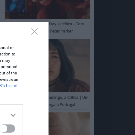
Spider-Man: Brand New Day, a crítica – Tom
Holland consolida o seu Peter Parker
sonal or
ection to
ou may
 personal
out of the
 downstream
B’s List of
O Misterioso Olhar do Flamingo, a Crítica | Um
Campeão de Cannes chega a Portugal