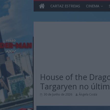
CARTAZ ESTREIAS
CINEMA
Skip
to
content
MHD
Magazine.HD
House of the Dra
–
News,
Targaryen no últim
Reviews
e
30 de Junho de 2026
Ângela Costa
Previews
sobre