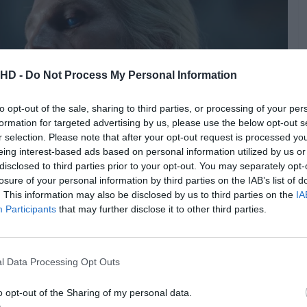
.HD -
Do Not Process My Personal Information
to opt-out of the sale, sharing to third parties, or processing of your per
formation for targeted advertising by us, please use the below opt-out s
r selection. Please note that after your opt-out request is processed y
eing interest-based ads based on personal information utilized by us or
disclosed to third parties prior to your opt-out. You may separately opt-
losure of your personal information by third parties on the IAB’s list of
. This information may also be disclosed by us to third parties on the
IA
Participants
that may further disclose it to other third parties.
tchell © Ollie Upton/HBO
 the Dragon” ficou marcado por dois momentos cruciais
, a chegada sangrenta de
Aemond e Vhagar
a Harrenhal;
l Data Processing Opt Outs
 Rhaenyra Targaryen como a Rainha de Westeros. E ainda
stação fantástica de Emma D’Arcy e os momentos que
o opt-out of the Sharing of my personal data.
ão as ações do seu meio-irmão que estão a levantar