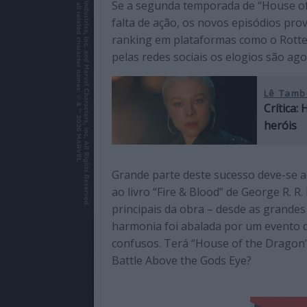
Se a segunda temporada de “House of
de
falta de ação, os novos episódios pr
qualidade
ranking em plataformas como o Rotten
com
pelas redes sociais os elogios são ag
enfoque
na
cultura
Lê Tamb
Crítica:
pop.
heróis
Grande parte deste sucesso deve-se ao 
ao livro “Fire & Blood” de George R. R
principais da obra – desde as grande
harmonia foi abalada por um evento do
confusos. Terá “House of the Drago
Battle Above the Gods Eye?