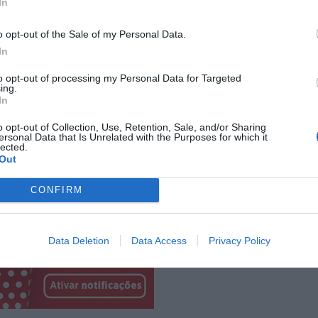
In
o opt-out of the Sale of my Personal Data.
ar os guardas, Aemond dirige-se à sala principal, onde
In
) e dois familiares. Contrariamente a Daemon, o
ra diplomacia e assassina Ser Simon a sangue-frio, o
to opt-out of processing my Personal Data for Targeted
ing.
om os restantes sobreviventes.
In
Pub
o opt-out of Collection, Use, Retention, Sale, and/or Sharing
ersonal Data that Is Unrelated with the Purposes for which it
lected.
Out
CONFIRM
Data Deletion
Data Access
Privacy Policy