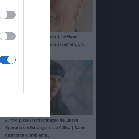
Um Toque Familiar, a Crítica | Kathleen
Chalfant é um espanto, um assombro, um
milagre
A Prodigiosa Transformação da Classe
Operária em Estrangeiros, a Crítica | Samir
desmonta o problema…