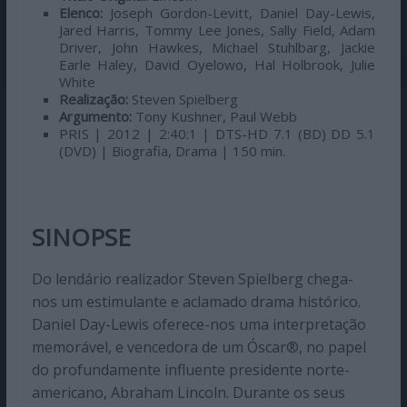
Elenco:
Joseph Gordon-Levitt, Daniel Day-Lewis,
Jared Harris, Tommy Lee Jones, Sally Field, Adam
Driver, John Hawkes, Michael Stuhlbarg, Jackie
Earle Haley, David Oyelowo, Hal Holbrook, Julie
White
Realização:
Steven Spielberg
Argumento:
Tony Kushner, Paul Webb
PRIS | 2012 | 2:40:1 | DTS-HD 7.1 (BD) DD 5.1
(DVD) | Biografia, Drama | 150 min.
SINOPSE
Do lendário realizador Steven Spielberg chega-
nos um estimulante e aclamado drama histórico.
Daniel Day-Lewis oferece-nos uma interpretação
memorável, e vencedora de um Óscar®, no papel
do profundamente influente presidente norte-
americano, Abraham Lincoln. Durante os seus