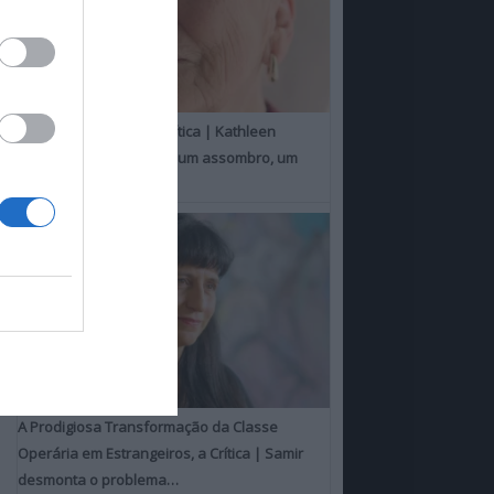
Um Toque Familiar, a Crítica | Kathleen
Chalfant é um espanto, um assombro, um
milagre
A Prodigiosa Transformação da Classe
Operária em Estrangeiros, a Crítica | Samir
desmonta o problema…