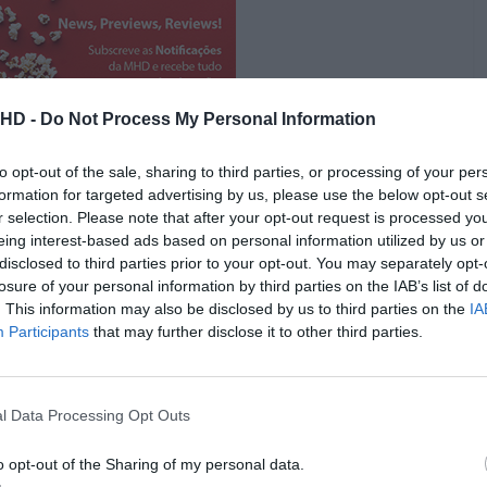
.HD -
Do Not Process My Personal Information
to opt-out of the sale, sharing to third parties, or processing of your per
formation for targeted advertising by us, please use the below opt-out s
r selection. Please note that after your opt-out request is processed y
eing interest-based ads based on personal information utilized by us or
ém:
disclosed to third parties prior to your opt-out. You may separately opt-
 análise
losure of your personal information by third parties on the IAB’s list of
. This information may also be disclosed by us to third parties on the
IA
Participants
that may further disclose it to other third parties.
secretismo, Tom Hiddleston poderá não ser o único
terpretou Mobius, já referiu estar de volta ao universo
não é certo se Gugu Mbatha-Raw ou Sophia Di Martino
l Data Processing Opt Outs
o opt-out of the Sharing of my personal data.