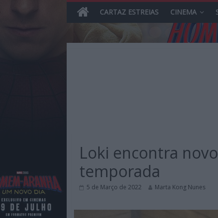
CARTAZ ESTREIAS
CINEMA
Skip
to
content
MHD
Magazine.HD
Loki encontra novos
–
News,
temporada
Reviews
e
5 de Março de 2022
Marta Kong Nunes
Previews
sobre