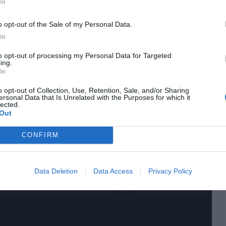
 SÉRIE MARVEL STUDIOS
In
o opt-out of the Sale of my Personal Data.
In
to opt-out of processing my Personal Data for Targeted
ing.
In
o opt-out of Collection, Use, Retention, Sale, and/or Sharing
ersonal Data that Is Unrelated with the Purposes for which it
lected.
Out
CONFIRM
Data Deletion
Data Access
Privacy Policy