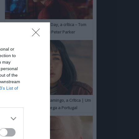
Spider-Man: Brand New Day, a crítica – Tom
Holland consolida o seu Peter Parker
sonal or
ection to
ou may
 personal
out of the
 downstream
B’s List of
O Misterioso Olhar do Flamingo, a Crítica | Um
Campeão de Cannes chega a Portugal