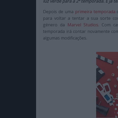
luz verde para a 2ª temporada. E já t
de
qualidade
Depois de uma
primeira temporada
q
com
para voltar a tentar a sua sorte 
enfoque
género da
Marvel Studios
. Com ca
na
temporada irá contar novamente com
cultura
algumas modificações.
pop.