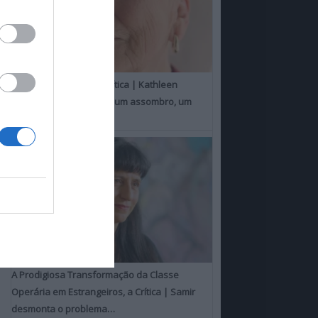
Um Toque Familiar, a Crítica | Kathleen
Chalfant é um espanto, um assombro, um
milagre
A Prodigiosa Transformação da Classe
Operária em Estrangeiros, a Crítica | Samir
desmonta o problema…