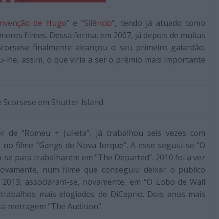
Invenção de Hugo
” e “
Silêncio
“, tendo já atuado como
meros filmes. Dessa forma, em 2007, já depois de muitas
orsese finalmente alcançou o seu primeiro galardão.
-lhe, assim, o que viria a ser o prémio mais importante
e Scorsese em Shutter Island
or de “Romeu + Julieta”, já trabalhou seis vezes com
, no filme “Gangs de Nova Iorque”. A esse seguiu-se “O
-se para trabalharem em “The Departed”. 2010 foi a vez
 novamente, num filme que conseguiu deixar o público
m 2013, associaram-se, novamente, em “O Lobo de Wall
 trabalhos mais elogiados de DiCaprio. Dois anos mais
rta-metragem “The Audition”.