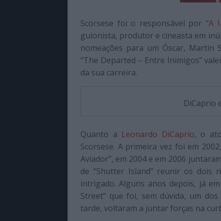
de
qualidade
Scorsese foi o responsável por “
A 
com
guionista, produtor e cineasta em inú
enfoque
nomeações para um Óscar, Martin Sc
na
“The Departed – Entre Inimigos” valeu
cultura
da sua carreira.
pop.
DiCaprio 
Quanto a
Leonardo DiCaprio
, o at
Scorsese. A primeira vez foi em 2002
Aviador”, em 2004 e em 2006 juntaram
de “Shutter Island” reunir os dois
intrigado. Alguns anos depois, já e
Street” que foi, sem dúvida, um dos
tarde, voltaram a juntar forças na cu