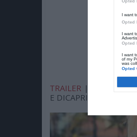
Opted 
I want t
Opted 
I want 
Advertis
Opted 
I want t
of my P
was col
Opted 
TRAILER
| A ÚLTIMA 
E DICAPRIO