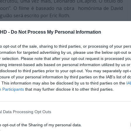
recrutou, uma vez mais, Leonardo DiCaprio. O título do
r Moon”. O filme é baseado na obra homónima de David
uião será escrito por Eric Roth.
.HD -
Do Not Process My Personal Information
ann, comecei imediatamente a vê-lo – as pessoas, as
abia que tinha que transformá-lo num filme. (…) Estou
to opt-out of the sale, sharing to third parties, or processing of your per
 com Eric Roth e por reunir-me com o Leo DiCaprio
formation for targeted advertising by us, please use the below opt-out s
 americana verdadeiramente perturbadora para o
r selection. Please note that after your opt-out request is processed y
eing interest-based ads based on personal information utilized by us or
disclosed to third parties prior to your opt-out. You may separately opt-
losure of your personal information by third parties on the IAB’s list of
. This information may also be disclosed by us to third parties on the
IA
 de 1920, em Oklahoma, dessa forma, girará em torno da
Participants
that may further disclose it to other third parties.
oas mais ricas do mundo, para onde elas vão depois do
 terras. Contudo, eles começam a ser assassinados, uma
e mortos aumenta, o FBI assume o caso e desvenda uma
l Data Processing Opt Outs
is monstruosos crimes da história norte-americana.
o opt-out of the Sharing of my personal data.
Pub