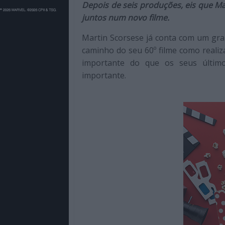
Cinema,
Depois de seis produções, eis que Ma
TV,
juntos num novo filme.
Streamimg,
Martin Scorsese já conta com um gra
Gaming,
caminho do seu 60º filme como realiz
Tecnologia,
importante do que os seus últim
Internet,
importante.
Música,
Livros
e
dum
modo
geral
sobre
a
atualidade
e
tendências
do
entretenimento