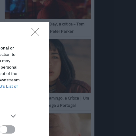
Spider-Man: Brand New Day, a crítica – Tom
Holland consolida o seu Peter Parker
sonal or
ection to
ou may
 personal
out of the
 downstream
B’s List of
O Misterioso Olhar do Flamingo, a Crítica | Um
Campeão de Cannes chega a Portugal