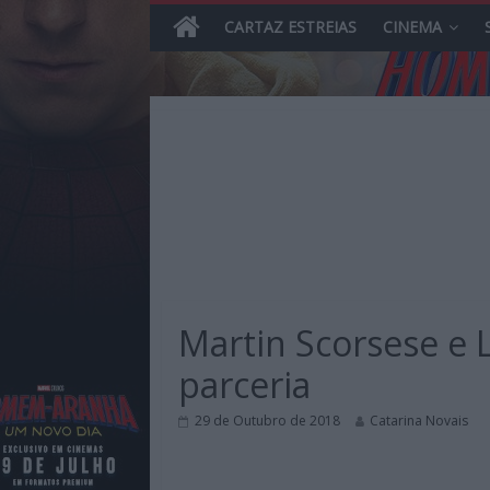
CARTAZ ESTREIAS
CINEMA
Skip
to
content
MHD
Magazine.HD
Martin Scorsese e
–
News,
parceria
Reviews
e
29 de Outubro de 2018
Catarina Novais
Previews
sobre