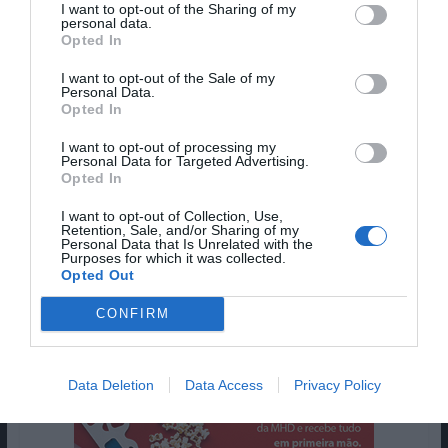
atraentes, fracassos.
I want to opt-out of the Sharing of my
personal data.
[tps_footer]
Opted In
Para a semana, os cinemas lisboetas vão ser
I want to opt-out of the Sale of my
Personal Data.
tomados de assalto por um dos grandes festivais
Opted In
de cinema de Portugal e da Europa, o IndieLisboa
mas isso não implica que a nossa seleção dos
I want to opt-out of processing my
Personal Data for Targeted Advertising.
melhores posters da semana não continue
Opted In
obsessivamente focada no festival de Cannes.
I want to opt-out of Collection, Use,
Não percas!
Retention, Sale, and/or Sharing of my
Personal Data that Is Unrelated with the
Purposes for which it was collected.
Pub
Opted Out
CONFIRM
Data Deletion
Data Access
Privacy Policy