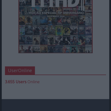
UserOnline
3.655 Users
Online