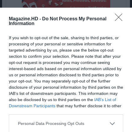
Magazine.HD -
Do Not Process My Personal
Information
If you wish to opt-out of the sale, sharing to third parties, or
processing of your personal or sensitive information for
targeted advertising by us, please use the below opt-out
Não seria nenhuma surpresa saber que alguém
section to confirm your selection. Please note that after your
olhou para estes dois cartazes e supôs que se
opt-out request is processed you may continue seeing
tratavam de obras promocionais do mesmo filme.
interest-based ads based on personal information utilized by
us or personal information disclosed to third parties prior to
Dizemos isto pois apesar de
L’Amant Double
e
your opt-out. You may separately opt-out of the further
Cuori Puri
serem filmes diferentes, ambos vão
disclosure of your personal information by third parties on the
estrear no festival de Cannes, ambos estão
IAB’s list of downstream participants. This information may
direcionados para o mesmo público-alvo e por
also be disclosed by us to third parties on the
IAB’s List of
isso, deviam tentar distinguir-se um do outro e
Downstream Participants
that may further disclose it to other
não cair nas águas da mediocridade e anonimato.
third parties.
Estes são dois esforços tristes e desprovidos de
Personal Data Processing Opt Outs
criatividade, dois imperdoáveis, mas banalmente