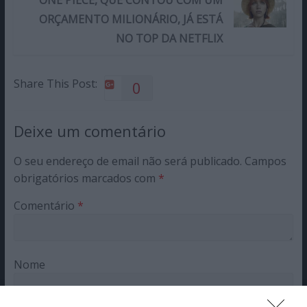
ONE PIECE, QUE CONTOU COM UM
ORÇAMENTO MILIONÁRIO, JÁ ESTÁ
NO TOP DA NETFLIX
Share This Post:
0
Deixe um comentário
O seu endereço de email não será publicado.
Campos
obrigatórios marcados com
*
Comentário
*
Nome