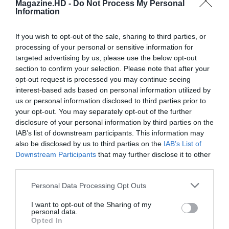
Magazine.HD -
Do Not Process My Personal
Information
Email
If you wish to opt-out of the sale, sharing to third parties, or
processing of your personal or sensitive information for
targeted advertising by us, please use the below opt-out
section to confirm your selection. Please note that after your
opt-out request is processed you may continue seeing
Guardar o meu nome, email e site neste navegador
interest-based ads based on personal information utilized by
para a próxima vez que eu comentar.
us or personal information disclosed to third parties prior to
your opt-out. You may separately opt-out of the further
Sim, adicione-me à mailing list da Newsletter MHD
disclosure of your personal information by third parties on the
IAB’s list of downstream participants. This information may
also be disclosed by us to third parties on the
IAB’s List of
Downstream Participants
that may further disclose it to other
third parties.
Personal Data Processing Opt Outs
I want to opt-out of the Sharing of my
personal data.
Opted In