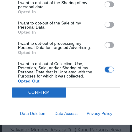
I want to opt-out of the Sharing of my
personal data.
Opted In
I want to opt-out of the Sale of my
Personal Data.
Opted In
©A24
I want to opt-out of processing my
Personal Data for Targeted Advertising.
Opted In
“Backrooms – O Labirinto” está a ter uma boa
I want to opt-out of Collection, Use,
aceitação, quer por parte do público, quer por
Retention, Sale, and/or Sharing of my
Personal Data that Is Unrelated with the
parte da crítica. Para lá dos bons resultados de
Purposes for which it was collected.
‘box office’, segundo o site agregador Rotten
Opted Out
Tomatoes, o filme conta com uma aprovação de
CONFIRM
89% por parte dos críticos e de 79% por parte do
público.
Data Deletion
Data Access
Privacy Policy
Da parte da MHD, também já vimos este novo
fenómeno e podes ler, desde já, a nossa
crítica
.
Salvador Mendes destaca: “(…) Kane Parsons eleva