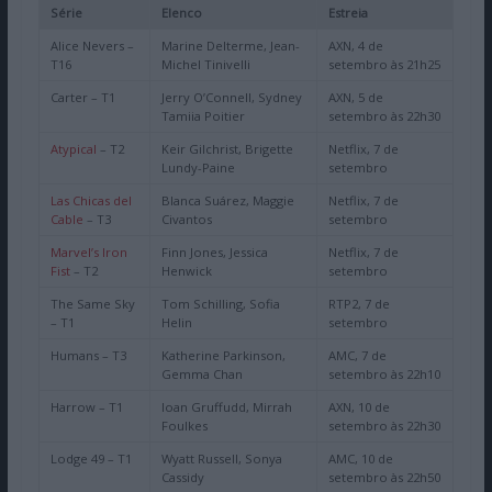
Série
Elenco
Estreia
Alice Nevers –
Marine Delterme, Jean-
AXN, 4 de
T16
Michel Tinivelli
setembro às 21h25
Carter – T1
Jerry O’Connell, Sydney
AXN, 5 de
Tamiia Poitier
setembro às 22h30
Atypical
– T2
Keir Gilchrist, Brigette
Netflix, 7 de
Lundy-Paine
setembro
Las Chicas del
Blanca Suárez, Maggie
Netflix, 7 de
Cable
– T3
Civantos
setembro
Marvel’s Iron
Finn Jones, Jessica
Netflix, 7 de
Fist
– T2
Henwick
setembro
The Same Sky
Tom Schilling, Sofia
RTP2, 7 de
– T1
Helin
setembro
Humans – T3
Katherine Parkinson,
AMC, 7 de
Gemma Chan
setembro às 22h10
Harrow – T1
Ioan Gruffudd, Mirrah
AXN, 10 de
Foulkes
setembro às 22h30
Lodge 49 – T1
Wyatt Russell, Sonya
AMC, 10 de
Cassidy
setembro às 22h50