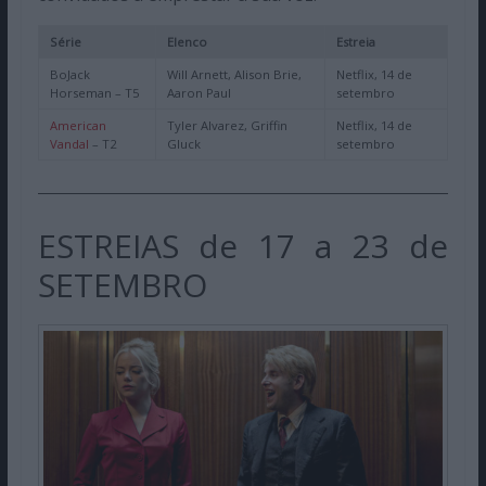
Série
Elenco
Estreia
BoJack
Will Arnett, Alison Brie,
Netflix, 14 de
Horseman – T5
Aaron Paul
setembro
American
Tyler Alvarez, Griffin
Netflix, 14 de
Vandal
– T2
Gluck
setembro
ESTREIAS de 17 a 23 de
SETEMBRO