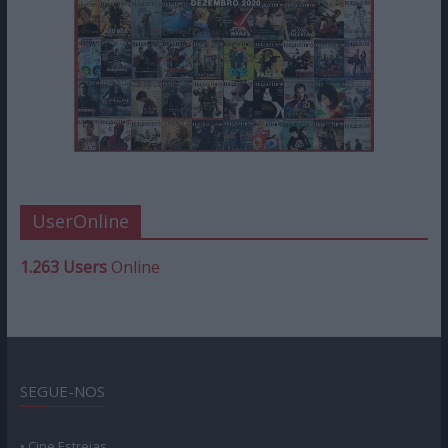
UserOnline
1.263 Users
Online
SEGUE-NOS
• Cine Estreias