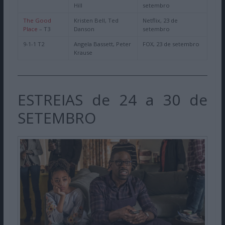
Hill
setembro
The Good
Kristen Bell, Ted
Netflix, 23 de
Place
– T3
Danson
setembro
9-1-1 T2
Angela Bassett, Peter
FOX, 23 de setembro
Krause
ESTREIAS de 24 a 30 de
SETEMBRO