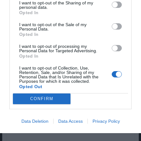
I want to opt-out of the Sharing of my
Us – T3
Sterling K. Brown
às 22h20
personal data.
Opted In
Olhando para as estreias nacionais de setembro,
I want to opt-out of the Sale of my
antecipas com mais expectativa o regresso de
Personal Data.
Opted In
“This Is Us” ou a estreia absoluta de “Maniac”?
I want to opt-out of processing my
Pub
Personal Data for Targeted Advertising.
Opted In
I want to opt-out of Collection, Use,
Retention, Sale, and/or Sharing of my
Personal Data that Is Unrelated with the
Purposes for which it was collected.
Opted Out
CONFIRM
Data Deletion
Data Access
Privacy Policy