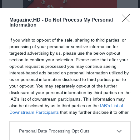
Magazine.HD -
Do Not Process My Personal
Information
If you wish to opt-out of the sale, sharing to third parties, or
processing of your personal or sensitive information for
targeted advertising by us, please use the below opt-out
section to confirm your selection. Please note that after your
A 3ª temporada é uma vez mais composta por 18
opt-out request is processed you may continue seeing
interest-based ads based on personal information utilized by
episódios. Fica o conselho: comecem já a preparar
us or personal information disclosed to third parties prior to
os lenços de papel.
your opt-out. You may separately opt-out of the further
disclosure of your personal information by third parties on the
Série
Elenco
Estreia
IAB’s list of downstream participants. This information may
Siren –
Alex Roe, Eline Powell
Syfy
, 25 de setembro às
also be disclosed by us to third parties on the
IAB’s List of
T1
22h15
Downstream Participants
that may further disclose it to other
third parties.
The
Kaitlin Olson, Sofia
FOX Comedy, 26 de
Mick –
Black-D’Elia
setembro às 23h00
T2
Personal Data Processing Opt Outs
This Is
Mandy Moore,
FOX Life, 27 de setembro