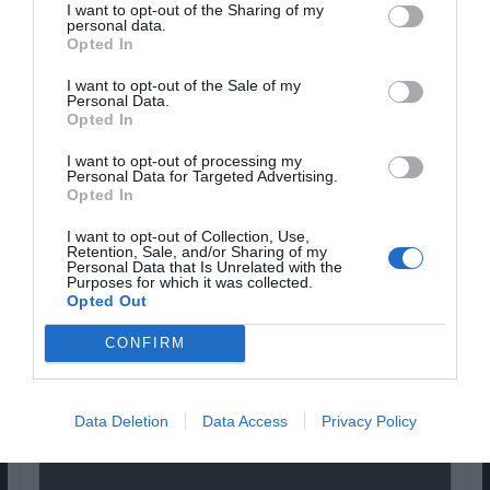
I want to opt-out of the Sharing of my
personal data.
O MELHOR:
Tucci e Firth, especialmente nas
Opted In
cenas mais íntimas e emocionais, quando a
I want to opt-out of the Sale of my
membrana apática que cobre a história se
Personal Data.
desvanece.
Opted In
I want to opt-out of processing my
Pub
Personal Data for Targeted Advertising.
Opted In
I want to opt-out of Collection, Use,
Retention, Sale, and/or Sharing of my
Personal Data that Is Unrelated with the
Purposes for which it was collected.
Opted Out
CONFIRM
Data Deletion
Data Access
Privacy Policy