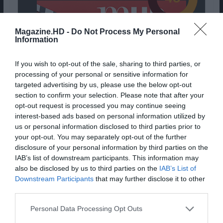
Magazine.HD -
Do Not Process My Personal
Information
If you wish to opt-out of the sale, sharing to third parties, or
processing of your personal or sensitive information for
targeted advertising by us, please use the below opt-out
section to confirm your selection. Please note that after your
opt-out request is processed you may continue seeing
interest-based ads based on personal information utilized by
us or personal information disclosed to third parties prior to
your opt-out. You may separately opt-out of the further
Interpretado com elegância pelo elenco de
disclosure of your personal information by third parties on the
veteranos do cinema, “Supernova” é um
IAB’s list of downstream participants. This information may
also be disclosed by us to third parties on the
IAB’s List of
esforço nobre, mas superficial. O realizador
Downstream Participants
that may further disclose it to other
Harry Mcqueen tem boas ideias, mas
third parties.
problemas de ritmo e diálogos demasiado
comuns descarrilam os seus melhores
Personal Data Processing Opt Outs
esforços.