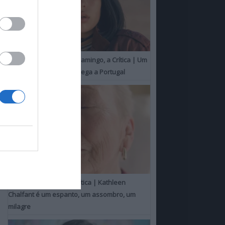
O Misterioso Olhar do Flamingo, a Crítica | Um
Campeão de Cannes chega a Portugal
Um Toque Familiar, a Crítica | Kathleen
Chalfant é um espanto, um assombro, um
milagre