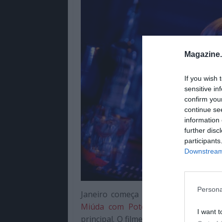
Magazine
If you wish 
sensitive in
confirm you
continue se
information 
further disc
participants
Downstream 
Persona
Janeiro começa com várias estreias
Miúda com Potencial”
de Emerald Fe
I want t
principal. O filme conta a história d