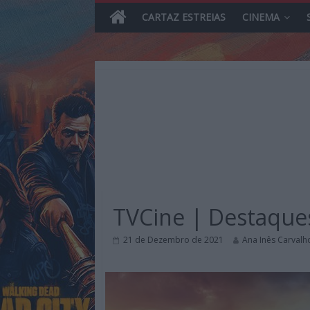
CARTAZ ESTREIAS
CINEMA
Skip
to
content
MHD
Magazine.HD
TVCine | Destaques
–
News,
21 de Dezembro de 2021
Ana Inês Carvalh
Reviews
e
Previews
sobre