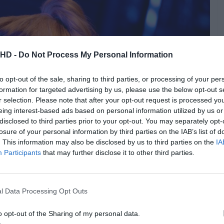
.HD -
Do Not Process My Personal Information
to opt-out of the sale, sharing to third parties, or processing of your per
formation for targeted advertising by us, please use the below opt-out s
r selection. Please note that after your opt-out request is processed y
eing interest-based ads based on personal information utilized by us or
disclosed to third parties prior to your opt-out. You may separately opt-
losure of your personal information by third parties on the IAB’s list of
. This information may also be disclosed by us to third parties on the
IA
Participants
that may further disclose it to other third parties.
l Data Processing Opt Outs
! Começando no dia 7 às 21h30 com a estreia de
“Uma
nnell (
“Killing Eve”
) e com Carey Mulligan no papel
o opt-out of the Sharing of my personal data.
e Cassie, que todos pensavam que tinha potencial, até que