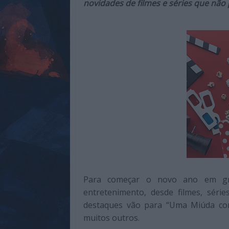
novidades de filmes e séries que não
de
qualidade
com
enfoque
na
cultura
pop.
Para começar o novo ano em gra
entretenimento, desde filmes, séri
destaques vão para “Uma Miúda com 
muitos outros.