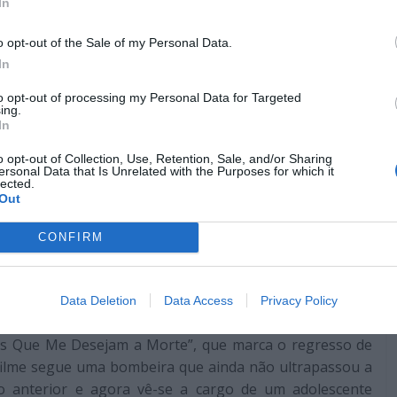
In
 e agora vive uma vida dupla e procura vingança contra
o opt-out of the Sale of my Personal Data.
In
Pub
to opt-out of processing my Personal Data for Targeted
ing.
In
o opt-out of Collection, Use, Retention, Sale, and/or Sharing
ersonal Data that Is Unrelated with the Purposes for which it
lected.
Out
CONFIRM
Data Deletion
Data Access
Privacy Policy
les Que Me Desejam a Morte”, que marca o regresso de
O filme segue uma bombeira que ainda não ultrapassou a
 anterior e agora vê-se a cargo de um adolescente