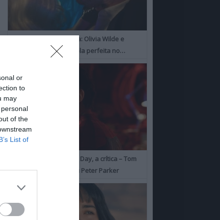
I Want Your Sex, a Crítica: Olivia Wilde e
Cooper Hoofman, a dupla perfeita no…
sonal or
ection to
ou may
 personal
out of the
 downstream
B’s List of
Spider-Man: Brand New Day, a crítica – Tom
Holland consolida o seu Peter Parker