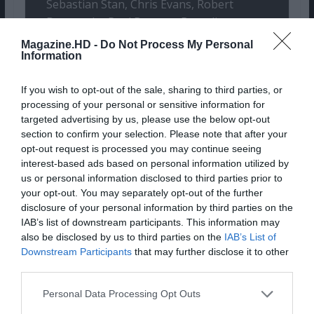
Sebastian Stan, Chris Evans, Robert
Downey Jr., Paul Bettany, Benedict
Cumberbatch, Cobie Smulders, Jon
Magazine.HD -
Do Not Process My Personal
Favreau, Bradley Cooper, Vin Diesel,
Information
Jeremy Renner, Peter Dinklage, Paul
If you wish to opt-out of the sale, sharing to third parties, or
Rudd, Sean Gunn, Chadwick Boseman,
processing of your personal or sensitive information for
Gwyneth Paltrow, Mark Ruffalo, Danai
targeted advertising by us, please use the below opt-out
Gurira, Angela Bassett
section to confirm your selection. Please note that after your
Genre:
Ação, Aventura, Fantasia
opt-out request is processed you may continue seeing
interest-based ads based on personal information utilized by
Pub
us or personal information disclosed to third parties prior to
your opt-out. You may separately opt-out of the further
disclosure of your personal information by third parties on the
IAB’s list of downstream participants. This information may
also be disclosed by us to third parties on the
IAB’s List of
Downstream Participants
that may further disclose it to other
third parties.
Personal Data Processing Opt Outs