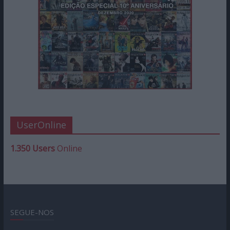
UserOnline
1.350 Users
Online
SEGUE-NOS