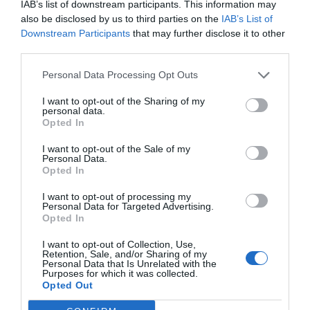
IAB’s list of downstream participants. This information may
also be disclosed by us to third parties on the
IAB’s List of
Downstream Participants
that may further disclose it to other
Share This Post:
0
third parties.
Personal Data Processing Opt Outs
Deixe um comentário
I want to opt-out of the Sharing of my
personal data.
O seu endereço de email não será publicado.
Campos
Opted In
obrigatórios marcados com
*
I want to opt-out of the Sale of my
Personal Data.
Comentário
*
Opted In
I want to opt-out of processing my
Personal Data for Targeted Advertising.
Opted In
Nome
I want to opt-out of Collection, Use,
Retention, Sale, and/or Sharing of my
Personal Data that Is Unrelated with the
Purposes for which it was collected.
Email
Opted Out