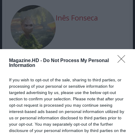
Inês Fonseca
Magazine.HD -
Do Not Process My Personal
Information
If you wish to opt-out of the sale, sharing to third parties, or
processing of your personal or sensitive information for
NOVA SÉRIE SUL-COREANA JÁ É A
targeted advertising by us, please use the below opt-out
MAIS VISTA NA NETFLIX
section to confirm your selection. Please note that after your
opt-out request is processed you may continue seeing
interest-based ads based on personal information utilized by
THE VAMPIRE LESTAT, S3E1:
us or personal information disclosed to third parties prior to
your opt-out. You may separately opt-out of the further
GLITTER, ROCK ‘N’ROLL E
disclosure of your personal information by third parties on the
VAMPIROS… MUITOS VAMPIROS