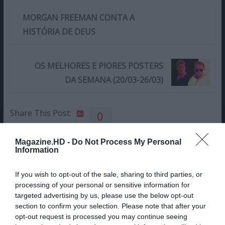
MORGAN FREEMAN CONTA A
HISTÓRIA DE DEUS
OS MELHORES E PIORES POSTERS
DA SEMANA (20/03-26/03)
Share This Post:
0
Magazine.HD -
Do Not Process My Personal
Deixe um comentário
Information
O seu endereço de email não será publicado.
Campos
If you wish to opt-out of the sale, sharing to third parties, or
obrigatórios marcados com
*
processing of your personal or sensitive information for
targeted advertising by us, please use the below opt-out
Comentário
*
section to confirm your selection. Please note that after your
opt-out request is processed you may continue seeing