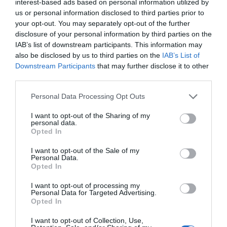
interest-based ads based on personal information utilized by
us or personal information disclosed to third parties prior to
Nome
your opt-out. You may separately opt-out of the further
disclosure of your personal information by third parties on the
IAB’s list of downstream participants. This information may
also be disclosed by us to third parties on the
IAB’s List of
Email
Downstream Participants
that may further disclose it to other
third parties.
Personal Data Processing Opt Outs
I want to opt-out of the Sharing of my
personal data.
Opted In
Guardar o meu nome, email e site neste navegador
para a próxima vez que eu comentar.
I want to opt-out of the Sale of my
Personal Data.
Opted In
Sim, adicione-me à mailing list da Newsletter MHD
I want to opt-out of processing my
Personal Data for Targeted Advertising.
Opted In
I want to opt-out of Collection, Use,