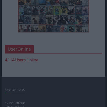
UserOnline
4.114 Users
Online
SEGUE-NOS
• Cine Estreias
• Notificações