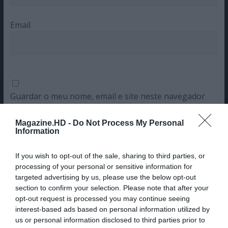
Email
Guardar o meu nome, email e site neste navegador
para a próxima vez que eu comentar.
Magazine.HD -
Do Not Process My Personal
Sim, adicione-me à mailing list da Newsletter MHD
Information
If you wish to opt-out of the sale, sharing to third parties, or
processing of your personal or sensitive information for
targeted advertising by us, please use the below opt-out
section to confirm your selection. Please note that after your
opt-out request is processed you may continue seeing
interest-based ads based on personal information utilized by
us or personal information disclosed to third parties prior to