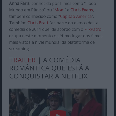
Anna Faris
, conhecida por filmes como “Todo
Mundo em Pânico” ou “
Mom
” e
Chris Evans
,
também conhecido como “
Capitão América
“.
Também
Chris Pratt
faz parte do elenco desta
comédia de 2011 que, de acordo com o
FlixPatrol
,
ocupa neste momento o sétimo lugar dos filmes
mais vistos a nível mundial da plataforma de
streaming.
TRAILER
| A COMÉDIA
ROMÂNTICA QUE ESTÁ A
CONQUISTAR A NETFLIX