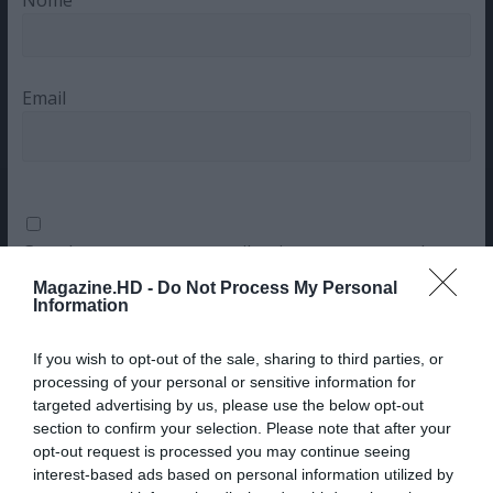
Email
Guardar o meu nome, email e site neste navegador
para a próxima vez que eu comentar.
Magazine.HD -
Do Not Process My Personal
Information
Sim, adicione-me à mailing list da Newsletter MHD
If you wish to opt-out of the sale, sharing to third parties, or
processing of your personal or sensitive information for
targeted advertising by us, please use the below opt-out
section to confirm your selection. Please note that after your
opt-out request is processed you may continue seeing
interest-based ads based on personal information utilized by