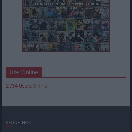
UserOnline
2.734 Users
Online
SEGUE-NOS