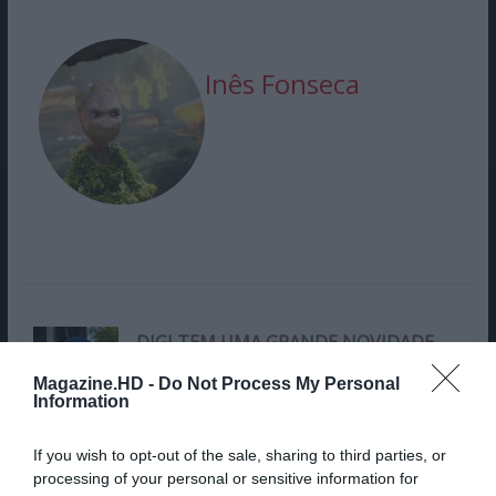
Inês Fonseca
DIGI TEM UMA GRANDE NOVIDADE
PARA OS SEUS CLIENTES
Magazine.HD -
Do Not Process My Personal
Information
ACTION LANÇA A POWERBANK
If you wish to opt-out of the sale, sharing to third parties, or
(20.000 MAH) MAIS BARATA DO
processing of your personal or sensitive information for