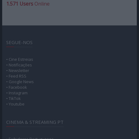
1.571 Users
Online
SEGUE-NOS
• Cine Estreias
• Notificações
• Newsletter
• Feed RSS
• Google News
• Facebook
• Instagram
• TikTok
• Youtube
CINEMA & STREAMING PT
• Exibidores Portugueses