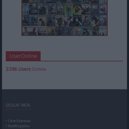
UserOnline
2.596 Users
Online
SEGUE-NOS
• Cine Estreias
• Notificações