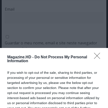
Email
Guardar o meu nome, email e site neste navegador
para a próxima vez que eu comentar.
Magazine.HD -
Do Not Process My Personal
Sim, adicione-me à mailing list da Newsletter MHD
Information
If you wish to opt-out of the sale, sharing to third parties, or
processing of your personal or sensitive information for
targeted advertising by us, please use the below opt-out
section to confirm your selection. Please note that after your
opt-out request is processed you may continue seeing
interest-based ads based on personal information utilized by
us or personal information disclosed to third parties prior to
your opt-out. You may separately opt-out of the further