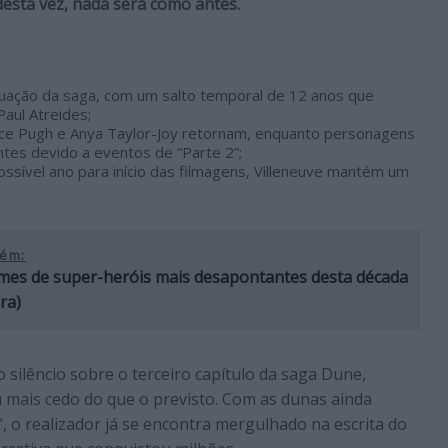
desta vez, nada será como antes.
inuação da saga, com um salto temporal de 12 anos que
aul Atreides;
ce Pugh e Anya Taylor-Joy retornam, enquanto personagens
ntes devido a eventos de “Parte 2”;
sível ano para início das filmagens, Villeneuve mantém um
ém:
lmes de super-heróis mais desapontantes desta década
ra)
silêncio sobre o terceiro capítulo da saga Dune,
 mais cedo do que o previsto. Com as dunas ainda
“, o realizador já se encontra mergulhado na escrita do