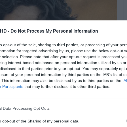
.HD -
Do Not Process My Personal Information
to opt-out of the sale, sharing to third parties, or processing of your per
formation for targeted advertising by us, please use the below opt-out s
r selection. Please note that after your opt-out request is processed y
eing interest-based ads based on personal information utilized by us or
disclosed to third parties prior to your opt-out. You may separately opt-
losure of your personal information by third parties on the IAB’s list of
. This information may also be disclosed by us to third parties on the
IA
Participants
that may further disclose it to other third parties.
© Warner Bros
l Data Processing Opt Outs
ue nos espera no próximo capítulo, uma decisão
adicalmente o universo que conhecemos. “Será um filme
o opt-out of the Sharing of my personal data.