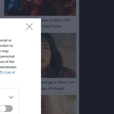
Spider-Man: Brand New Day, a crítica – Tom
Holland consolida o seu Peter Parker
sonal or
ection to
ou may
 personal
out of the
 downstream
B’s List of
O Misterioso Olhar do Flamingo, a Crítica | Um
Campeão de Cannes chega a Portugal