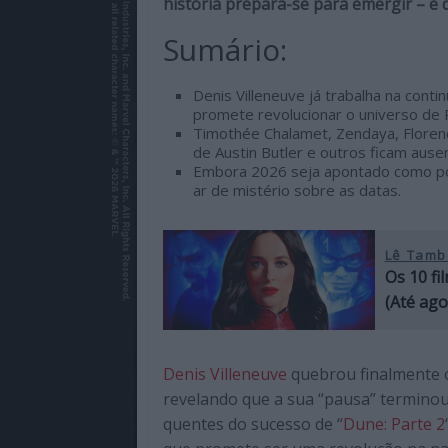
história prepara-se para emergir – e 
de
qualidade
Sumário:
com
enfoque
Denis Villeneuve já trabalha na cont
na
promete revolucionar o universo de P
Timothée Chalamet, Zendaya, Floren
cultura
de Austin Butler e outros ficam ause
pop.
Embora 2026 seja apontado como pos
ar de mistério sobre as datas.
Lê Tamb
Os 10 fi
(Até ago
Denis Villeneuve
quebrou finalmente o 
revelando que a sua “pausa” terminou
quentes do sucesso de “
Dune: Parte 2