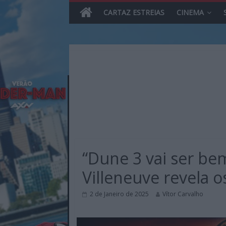
CARTAZ ESTREIAS
CINEMA
Skip
to
content
MHD
Magazine.HD
“Dune 3 vai ser be
–
News,
Villeneuve revela o
Reviews
e
2 de Janeiro de 2025
Vítor Carvalho
Previews
sobre