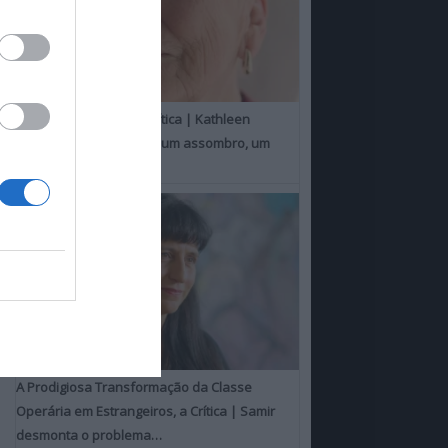
Um Toque Familiar, a Crítica | Kathleen
Chalfant é um espanto, um assombro, um
milagre
A Prodigiosa Transformação da Classe
Operária em Estrangeiros, a Crítica | Samir
desmonta o problema…