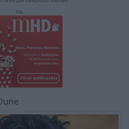
rativa que conquistou milhões.
Pub
 Dune