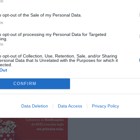
leneuve numa entrevista com a
Deadline
. Não é para
In
 sequela, mas sim o encerramento definitivo da saga
o opt-out of the Sale of my Personal Data.
In
ca dos fãs mais ávidos:
Timothée Chalamet
,
Zendaya
,
to opt-out of processing my Personal Data for Targeted
ssam para dar vida a personagens que, após mais de
ing.
In
o de formas inesperadas. E sim, Villeneuve promete
o deserto já não fossem suficientemente
o opt-out of Collection, Use, Retention, Sale, and/or Sharing
ersonal Data that Is Unrelated with the Purposes for which it
lected.
Out
Pub
CONFIRM
Data Deletion
Data Access
Privacy Policy