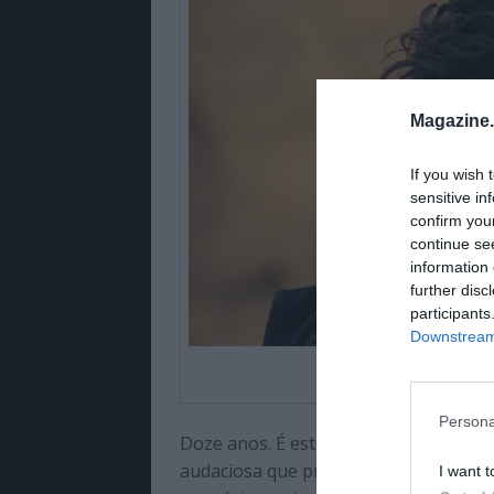
Magazine
If you wish 
sensitive in
confirm you
continue se
information 
further disc
participants
Downstream 
Persona
Doze anos. É este o salto temporal q
audaciosa que promete transformar r
I want t