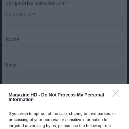
obrigatórios marcados com
*
Comentário
*
Nome
Email
Magazine.HD -
Do Not Process My Personal
Information
Guardar o meu nome, email e site neste navegador
para a próxima vez que eu comentar.
If you wish to opt-out of the sale, sharing to third parties, or
processing of your personal or sensitive information for
Sim, adicione-me à mailing list da Newsletter MHD
targeted advertising by us, please use the below opt-out