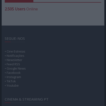
2.505 Users
Online
SEGUE-NOS
• Cine Estreias
• Notificações
• Newsletter
• Feed RSS
• Google News
• Facebook
• Instagram
• TikTok
• Youtube
CINEMA & STREAMING PT