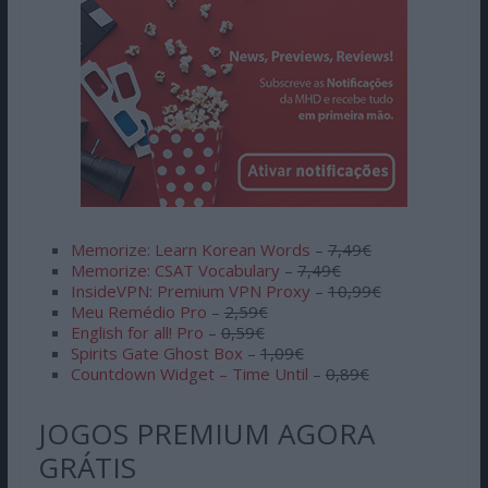
Memorize: Learn Korean Words
–
7,49€
Memorize: CSAT Vocabulary
–
7,49€
InsideVPN: Premium VPN Proxy
–
10,99€
Meu Remédio Pro
–
2,59€
English for all! Pro
–
0,59€
Spirits Gate Ghost Box
–
1,09€
Countdown Widget – Time Until
–
0,89€
JOGOS PREMIUM AGORA
GRÁTIS