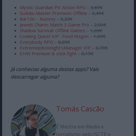
Mystic Guardian PV: Action RPG
–
3,69€
Sudoku Master Premium: Offline
–
3,49€
Bar10n – Rummy
–
3,29€
Jewels Charm: Match 3 Game Pro
–
2,09€
Shadow Survival: Offline Games
–
1,09€
Cooking Quest VIP : Food Wagon
–
1,09€
Everybody RPG
–
0,09€
ExtremeJobsKnight’sManager VIP
–
0,79€
EHW Premium & stick fight
–
0,19€
Já conhecias alguma destas apps? Vais
descarregar alguma?
Tomás Cascão
É Mestre em Media e
Jornalismo pelo ISCTE e