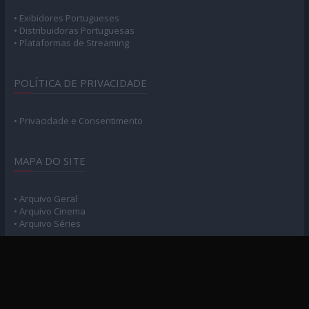
• Exibidores Portugueses
• Distribuidoras Portuguesas
• Plataformas de Streaming
POLÍTICA DE PRIVACIDADE
• Privacidade e Consentimento
MAPA DO SITE
• Arquivo Geral
• Arquivo Cinema
• Arquivo Séries