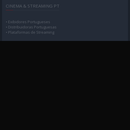
CINEMA & STREAMING PT
• Exibidores Portugueses
• Distribuidoras Portuguesas
• Plataformas de Streaming
POLÍTICA DE PRIVACIDADE
• Privacidade e Consentimento
MAPA DO SITE
• Arquivo Geral
• Arquivo Cinema
• Arquivo Séries