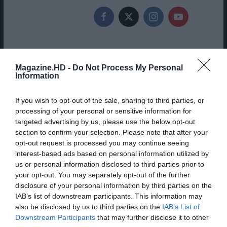
Magazine.HD -
Do Not Process My Personal
Information
FILME VENCEDOR DO ÓSCAR, COM
If you wish to opt-out of the sale, sharing to third parties, or
RENATE REINSVE, TEM CENAS
processing of your personal or sensitive information for
CORTADAS INÉDITAS
targeted advertising by us, please use the below opt-out
section to confirm your selection. Please note that after your
opt-out request is processed you may continue seeing
FEST ’26 | O URSO DE BERLIM
interest-based ads based on personal information utilized by
us or personal information disclosed to third parties prior to
CHEGA A PORTUGAL E OUTROS
your opt-out. You may separately opt-out of the further
DESTAQUES
disclosure of your personal information by third parties on the
IAB’s list of downstream participants. This information may
also be disclosed by us to third parties on the
IAB’s List of
Share This Post:
0
Downstream Participants
that may further disclose it to other