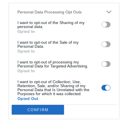
third parties.
Personal Data Processing Opt Outs
Deixe um comentário
I want to opt-out of the Sharing of my
O seu endereço de email não será publicado.
Campos
personal data.
Opted In
obrigatórios marcados com
*
I want to opt-out of the Sale of my
Comentário
*
Personal Data.
Opted In
I want to opt-out of processing my
Personal Data for Targeted Advertising.
Nome
Opted In
I want to opt-out of Collection, Use,
Retention, Sale, and/or Sharing of my
Personal Data that Is Unrelated with the
Purposes for which it was collected.
Email
Opted Out
CONFIRM