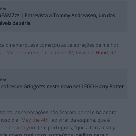
ém:
EAMZzz | Entrevista a Tommy Andreasen, um dos
veis da série
arca dinamarquesa começou as celebrações da melhor
s –
Millennium Falcon
,
Tantive IV
,
Invisible Hand
,
R2-
ém:
s cofres de Gringotts neste novo set LEGO Harry Potter
arca, as celebrações não ficaram por aí e há agora
moso dia “
May the 4th
” ao virar da esquina, que é
rce be with you
” (em português, “que a força esteja
cia novos conjuntos, conteúdos inéditos para o