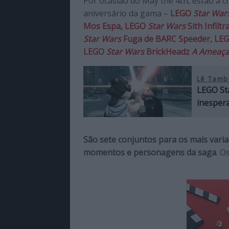
Por ocasião do May the 4th, estão a 
aniversário da gama –
LEGO
Star War
Mos Espa
,
LEGO
Star Wars
Sith Infilt
Star Wars
Fuga de BARC Speeder
,
LE
LEGO
Star Wars
BrickHeadz
A Ameaça
Lê Tamb
LEGO St
inesper
São sete conjuntos para os mais vari
momentos e personagens da saga
. O