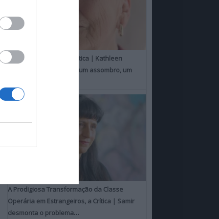
Um Toque Familiar, a Crítica | Kathleen
Chalfant é um espanto, um assombro, um
milagre
A Prodigiosa Transformação da Classe
Operária em Estrangeiros, a Crítica | Samir
desmonta o problema…