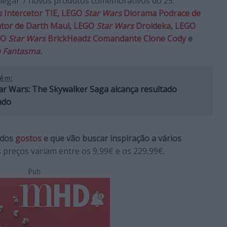
chegar 7 novos produtos comemorativos do 25.º
s
Intercetor TIE
,
LEGO
Star Wars
Diorama Podrace de
rator de Darth Maul
,
LEGO
Star Wars
Droideka
,
LEGO
GO
Star Wars
BrickHeadz Comandante Clone Cody
e
 Fantasma
.
ém:
ar Wars: The Skywalker Saga alcança resultado
ado
ados
gostos
e que vão buscar inspiração a vários
s preços variam entre os 9,99€ e os 229,99€.
Pub