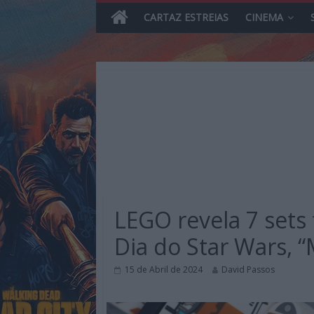
CARTAZ ESTREIAS
CINEMA
Skip
to
content
MHD
Magazine.HD
LEGO revela 7 sets 
–
News,
Dia do Star Wars, 
Reviews
e
15 de Abril de 2024
David Passos
Previews
sobre