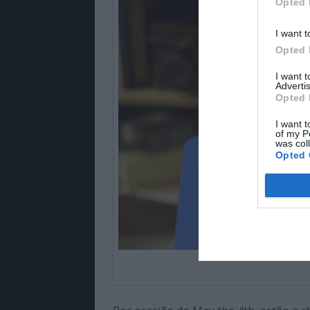
Opted 
I want t
Opted 
I want 
Advertis
Opted 
I want t
of my P
was col
Opted 