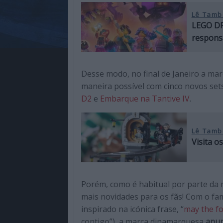
Lê Tamb
LEGO DR
responsá
Desse modo, no final de Janeiro a m
maneira possível com cinco novos set
D2
e
Embarque na Tantive IV
.
Lê Tamb
Visita o
Porém, como é habitual por parte da m
mais novidades para os fãs! Com o fa
inspirado na icónica frase, “
may the fo
contigo”), a marca dinamarquesa
anun