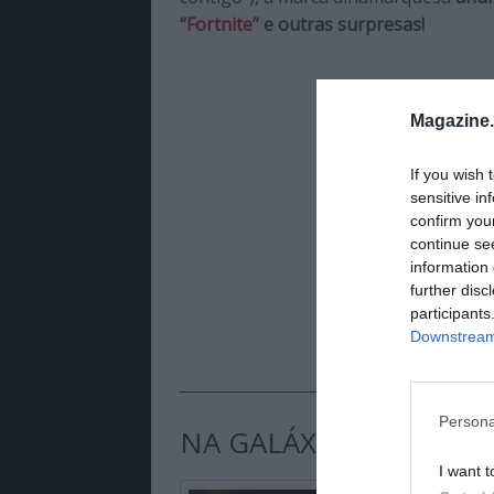
“
Fortnite
” e outras surpresas!
Magazine
If you wish 
sensitive in
confirm you
continue se
information 
further disc
participants
Downstream 
Persona
NA GALÁXIA MAIS PRÓX
I want t