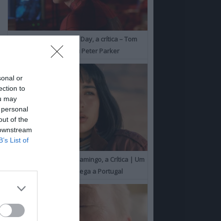
Spider-Man: Brand New Day, a crítica – Tom
Holland consolida o seu Peter Parker
sonal or
ection to
ou may
 personal
out of the
 downstream
B’s List of
O Misterioso Olhar do Flamingo, a Crítica | Um
Campeão de Cannes chega a Portugal