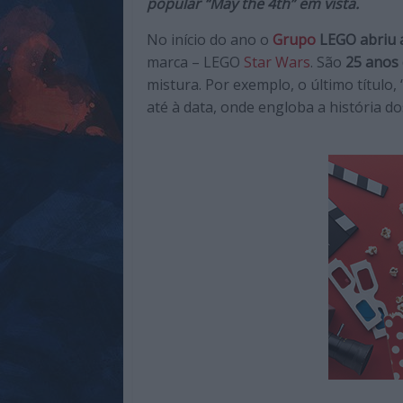
popular “May the 4th” em vista.
de
qualidade
No início do ano o
Grupo
LEGO abriu 
com
marca – LEGO
Star Wars
. São
25 anos 
enfoque
mistura. Por exemplo, o último título
na
até à data, onde engloba a história dos
cultura
pop.