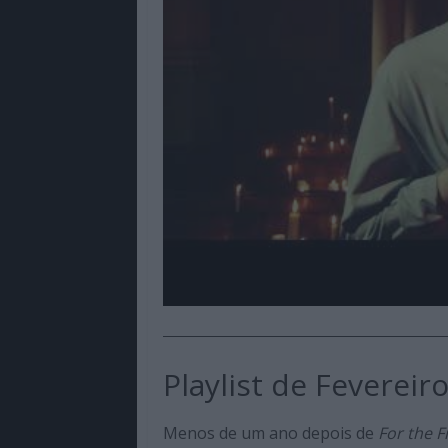
Playlist de Feverei
Menos de um ano depois de
For the F