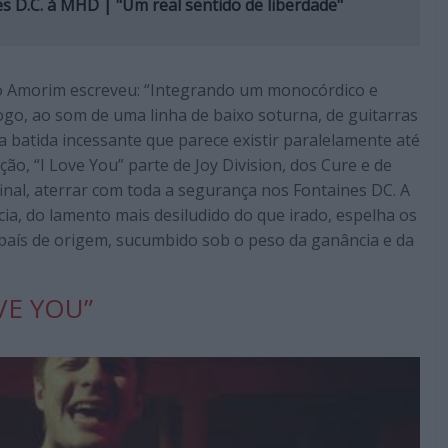
s D.C. à MHD | "Um real sentido de liberdade"
co Amorim escreveu: “Integrando um monocórdico e
o, ao som de uma linha de baixo soturna, de guitarras
 batida incessante que parece existir paralelamente até
ão, “I Love You” parte de Joy Division, dos Cure e de
final, aterrar com toda a segurança nos Fontaines DC. A
cia, do lamento mais desiludido do que irado, espelha os
 país de origem, sucumbido sob o peso da ganância e da
VE YOU”