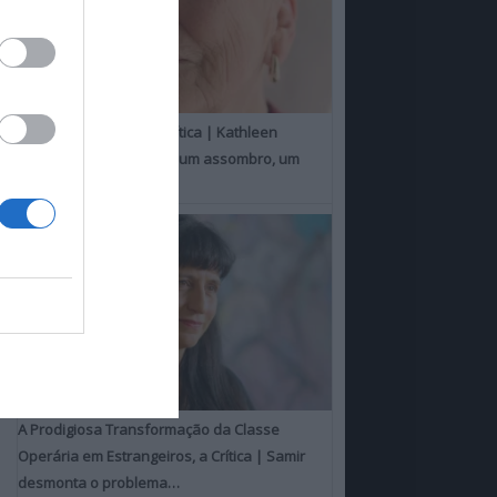
Um Toque Familiar, a Crítica | Kathleen
Chalfant é um espanto, um assombro, um
milagre
A Prodigiosa Transformação da Classe
Operária em Estrangeiros, a Crítica | Samir
desmonta o problema…