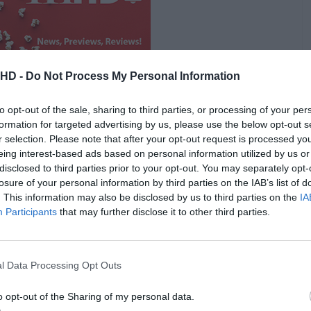
.HD -
Do Not Process My Personal Information
to opt-out of the sale, sharing to third parties, or processing of your per
formation for targeted advertising by us, please use the below opt-out s
r selection. Please note that after your opt-out request is processed y
eing interest-based ads based on personal information utilized by us or
o | O single do mês
disclosed to third parties prior to your opt-out. You may separately opt-
losure of your personal information by third parties on the IAB’s list of
. This information may also be disclosed by us to third parties on the
IA
nk,
“I Love You”
dos Fontaines DC é o nosso
single do
Participants
that may further disclose it to other third parties.
ores álbuns de estreia da última década,
Dogrel
em
enorme potencial, com
A Hero’s Death
, o grupo
no início de janeiro. Com o primeiro single, os
l Data Processing Opt Outs
eiro álbum,
Skinty Fia
, a sair dia 22 de abril via
Partisan
.
o opt-out of the Sharing of my personal data.
rtilhado passado pouco mais de um mês. Descrito por