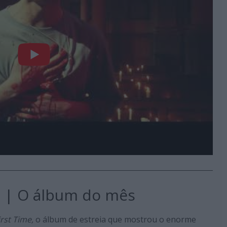
ro | O álbum do mês
irst Time,
o álbum de estreia que mostrou o enorme