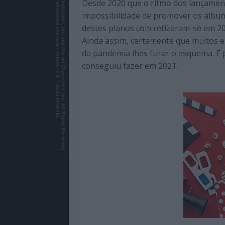
Desde 2020 que o ritmo dos lançamen
de
impossibilidade de promover os álbun
qualidade
destes planos concretizaram-se em 20
com
Ainda assim, certamente que muitos e
enfoque
da pandemia lhes furar o esquema. E
na
conseguiu fazer em 2021.
cultura
pop.