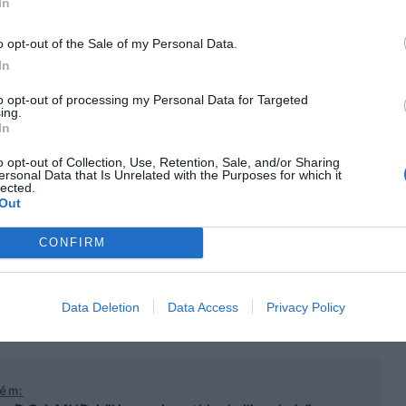
In
anção mais explicitamente política que alguma vez
o país-natal da banda, a Irlanda. É uma sincera reflexão
o opt-out of the Sale of my Personal Data.
a nação, feita do ponto de vista de um irlandês exilado.
In
Pub
to opt-out of processing my Personal Data for Targeted
ing.
In
o opt-out of Collection, Use, Retention, Sale, and/or Sharing
ersonal Data that Is Unrelated with the Purposes for which it
lected.
Out
CONFIRM
Data Deletion
Data Access
Privacy Policy
ém: