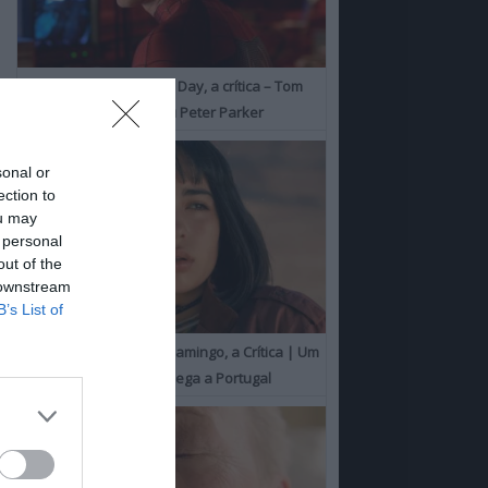
Spider-Man: Brand New Day, a crítica – Tom
Holland consolida o seu Peter Parker
sonal or
ection to
ou may
 personal
out of the
 downstream
B’s List of
O Misterioso Olhar do Flamingo, a Crítica | Um
Campeão de Cannes chega a Portugal