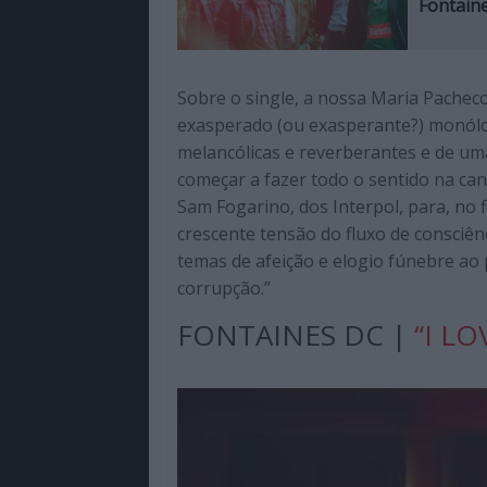
Fontaine
Sobre o single, a nossa Maria Pache
exasperado (ou exasperante?) monólog
melancólicas e reverberantes e de uma
começar a fazer todo o sentido na canç
Sam Fogarino, dos Interpol, para, no 
crescente tensão do fluxo de consciên
temas de afeição e elogio fúnebre ao
corrupção.”
FONTAINES DC |
“I LO