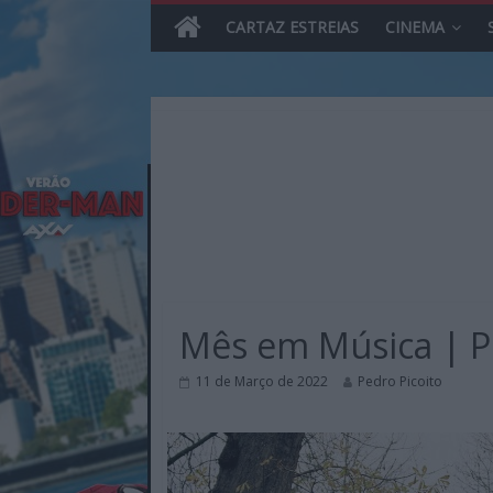
CARTAZ ESTREIAS
CINEMA
Skip
to
content
MHD
Magazine.HD
Mês em Música | Pl
–
News,
11 de Março de 2022
Pedro Picoito
Reviews
e
Previews
sobre