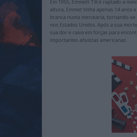
Em 1955, Emmett Till é raptado a meio
de
altura, Emmet tinha apenas 14 anos 
qualidade
branca numa mercearia, tornando-se e
com
nos Estados Unidos. Após a sua morte
enfoque
sua dor e raiva em forças para encont
na
importantes ativistas americanas.
cultura
pop.