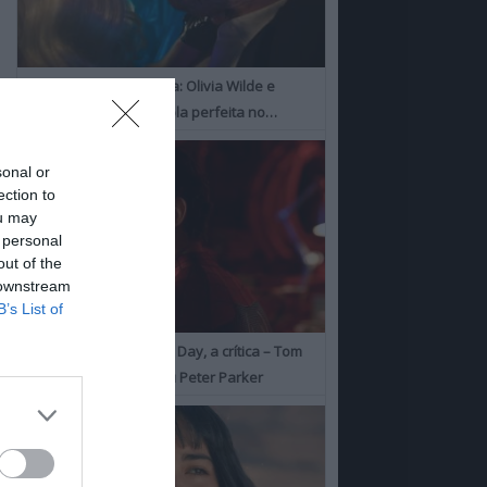
I Want Your Sex, a Crítica: Olivia Wilde e
Cooper Hoofman, a dupla perfeita no…
sonal or
ection to
ou may
 personal
out of the
 downstream
B’s List of
Spider-Man: Brand New Day, a crítica – Tom
Holland consolida o seu Peter Parker