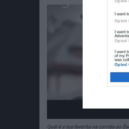
Opted 
I want t
Opted 
I want 
Advertis
Opted 
I want t
of my P
was col
Opted 
Qual é a tua favorita na corrida ao Ó