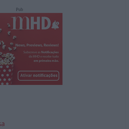
Pub
sa