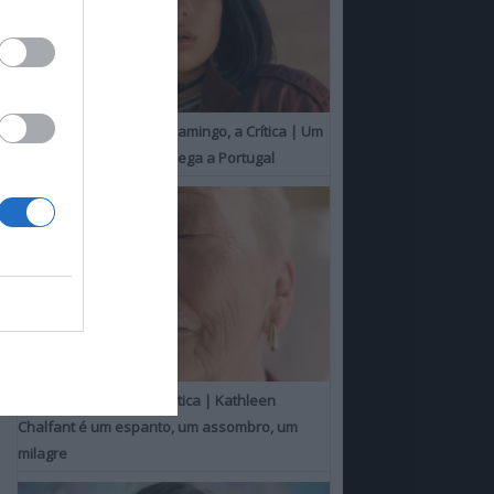
O Misterioso Olhar do Flamingo, a Crítica | Um
Campeão de Cannes chega a Portugal
Um Toque Familiar, a Crítica | Kathleen
Chalfant é um espanto, um assombro, um
milagre