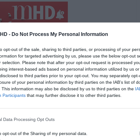
.HD -
Do Not Process My Personal Information
to opt-out of the sale, sharing to third parties, or processing of your per
formation for targeted advertising by us, please use the below opt-out s
r selection. Please note that after your opt-out request is processed y
eing interest-based ads based on personal information utilized by us or
disclosed to third parties prior to your opt-out. You may separately opt-
losure of your personal information by third parties on the IAB’s list of
. This information may also be disclosed by us to third parties on the
IA
s portugueses, “
Till
” estreia nos cinemas americanos dia
Participants
that may further disclose it to other third parties.
de ter recebido uma estrondosa receção no New York
cipalmente direcionados à prestação de Deadwyler e à
l Data Processing Opt Outs
EADWYLER BRILHA EM TILL
o opt-out of the Sharing of my personal data.