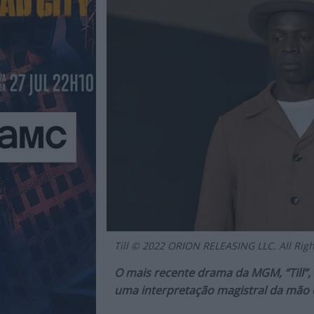
Cinema,
TV,
Streamimg,
Gaming,
Tecnologia,
Internet,
Música,
Livros
e
dum
modo
geral
sobre
a
atualidade
Till © 2022 ORION RELEASING LLC. All Righ
e
O mais recente drama da MGM, “Till”,
tendências
uma interpretação magistral da mão 
do
entretenimento