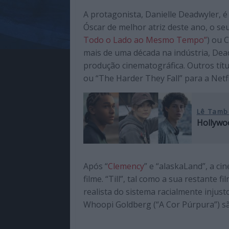
A protagonista, Danielle Deadwyler, 
Óscar de melhor atriz deste ano, o se
Todo o Lado ao Mesmo Tempo”
) ou 
mais de uma década na indústria, Dea
produção cinematográfica. Outros títu
ou “The Harder They Fall” para a Netfl
Lê Tamb
Hollywo
Após “
Clemency
” e “alaskaLand”, a c
filme. “Till”, tal como a sua restante f
realista do sistema racialmente injus
Whoopi Goldberg (“A Cor Púrpura”) s