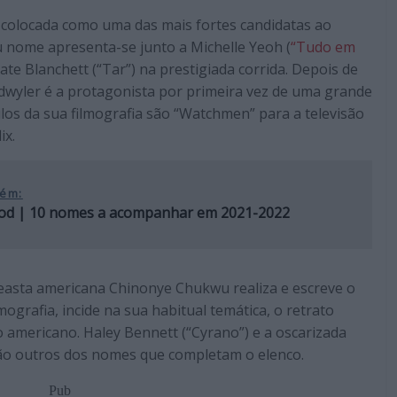
é colocada como uma das mais fortes candidatas ao
u nome apresenta-se junto a Michelle Yeoh (
“Tudo em
Cate Blanchett (“Tar”) na prestigiada corrida. Depois de
dwyler é a protagonista por primeira vez de uma grande
los da sua filmografia são “Watchmen” para a televisão
ix.
ém:
od | 10 nomes a acompanhar em 2021-2022
ineasta americana Chinonye Chukwu realiza e escreve o
ilmografia, incide na sua habitual temática, o retrato
to americano. Haley Bennett (“Cyrano”) e a oscarizada
ão outros dos nomes que completam o elenco.
Pub