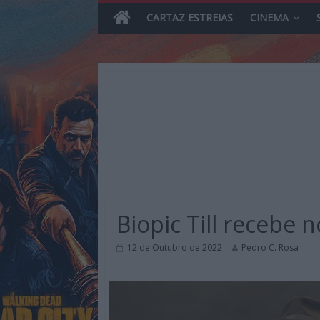
CARTAZ ESTREIAS
CINEMA
Skip
to
content
MHD
Magazine.HD
Biopic Till recebe n
–
News,
12 de Outubro de 2022
Pedro C. Rosa
Reviews
e
Previews
sobre