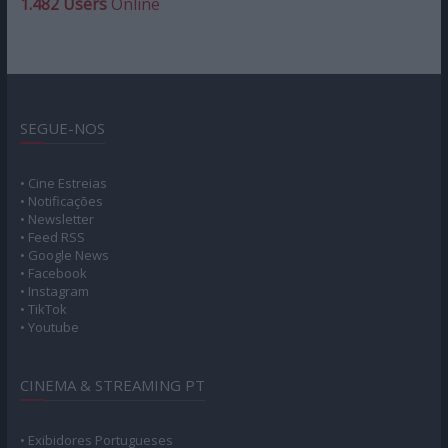
1.482 Users
Online
SEGUE-NOS
• Cine Estreias
• Notificações
• Newsletter
• Feed RSS
• Google News
• Facebook
• Instagram
• TikTok
• Youtube
CINEMA & STREAMING PT
• Exibidores Portugueses