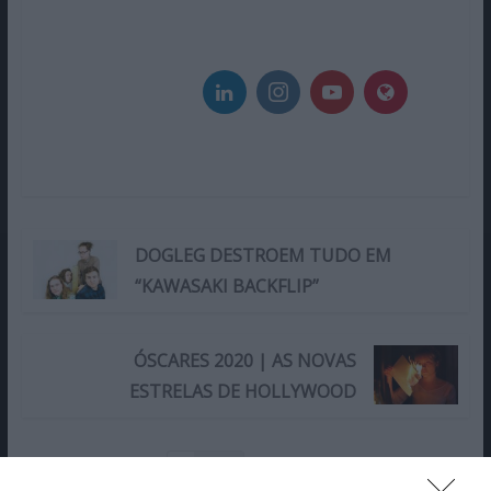
DOGLEG DESTROEM TUDO EM
“KAWASAKI BACKFLIP”
ÓSCARES 2020 | AS NOVAS
ESTRELAS DE HOLLYWOOD
Share This Post:
0