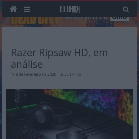
Skip
to
content
Razer Ripsaw HD, em
análise
9 de Fevereiro de 2020
Luis Pinto