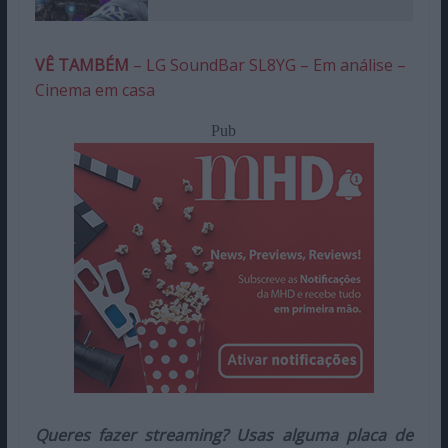
VÊ TAMBÉM
– LG SoundBar SL8YG – Em análise –
Cinema em casa
Pub
Queres fazer streaming? Usas alguma placa de