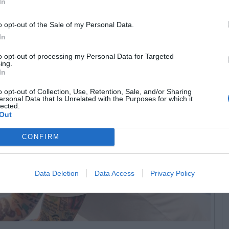
In
 idade aos mais velhos, passando pelos muitos
na vasta multidão.
o opt-out of the Sale of my Personal Data.
In
to opt-out of processing my Personal Data for Targeted
ing.
In
o opt-out of Collection, Use, Retention, Sale, and/or Sharing
ersonal Data that Is Unrelated with the Purposes for which it
lected.
Out
CONFIRM
Data Deletion
Data Access
Privacy Policy