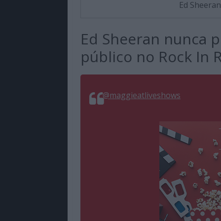
Ed Sheeran
Ed Sheeran nunca p
público no Rock In 
@maggieatliveshows