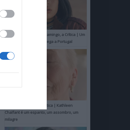
O Misterioso Olhar do Flamingo, a Crítica | Um
Campeão de Cannes chega a Portugal
Um Toque Familiar, a Crítica | Kathleen
Chalfant é um espanto, um assombro, um
milagre