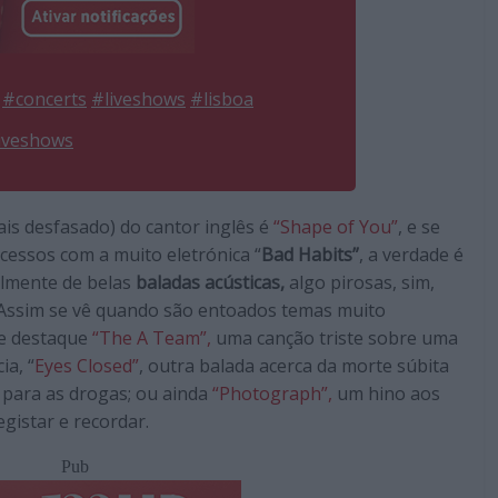
#concerts
#liveshows
#lisboa
liveshows
is desfasado) do cantor inglês é
“Shape of You”
, e se
cessos com a muito eletrónica “
Bad Habits”
, a verdade é
almente de belas
baladas acústicas,
algo pirosas, sim,
 Assim se vê quando são entoados temas muito
e destaque
“The A Team”,
uma canção triste sobre uma
ia, “
Eyes Closed”
, outra balada acerca da morte súbita
 para as drogas; ou ainda
“Photograph”,
um hino aos
gistar e recordar.
Pub