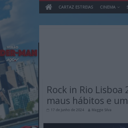
CARTAZ ESTREIAS
CINEMA
Skip
to
content
MHD
Magazine.HD
Rock in Rio Lisboa
–
News,
maus hábitos e uma
Reviews
e
17 de Junho de 2024
Maggie Silva
Previews
sobre