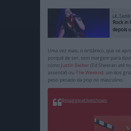
Lê Tamb
Rock in 
depois 
Uma vez mais, o britânico, que se a
porquê de ser, sem margem para dúvid
como
Justin Bieber
(Ed Sheeran até to
assenta!) ou
The Weeknd,
um dos gran
peso pesado da pop no masculino.
@maggieatliveshows