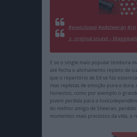
#eyesclosed
#edsheeran
#rir
♬ original sound – Maggieat
E se o single mais popular (embora ma
até fecha o alinhamento repleto de su
que o repertório de Ed se faz essenci
mas repletas de emoção pura e dura.
honestos, como por exemplo o grand
jovem perdida para a toxicodependênc
do melhor amigo de Sheeran, perdido
momentos mais preciosos da vida, a re