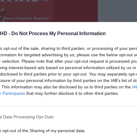
.HD -
Do Not Process My Personal Information
to opt-out of the sale, sharing to third parties, or processing of your per
formation for targeted advertising by us, please use the below opt-out s
r selection. Please note that after your opt-out request is processed y
eing interest-based ads based on personal information utilized by us or
#edsheeran
#rockinrio
#edsheeranlive
disclosed to third parties prior to your opt-out. You may separately opt-
losure of your personal information by third parties on the IAB’s list of
liveshows
. This information may also be disclosed by us to third parties on the
IA
Participants
that may further disclose it to other third parties.
 poderosa, doce mas capaz de entreter uma multidão
 guitarra acústica e o seu pedal de loop
, munido
l Data Processing Opt Outs
 de alguma pirotecnia,
Ed Sheeran
só precisa da sua
mpostas
para mover uma multidão com várias gerações
o opt-out of the Sharing of my personal data.