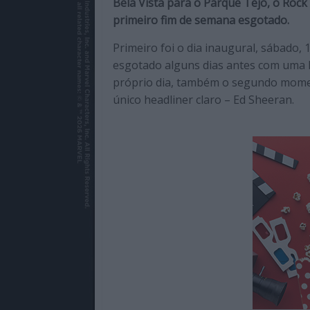
Bela Vista para o Parque Tejo, o Rock
de
primeiro fim de semana esgotado.
qualidade
com
Primeiro foi o dia inaugural, sábado,
enfoque
esgotado alguns dias antes com uma lo
na
próprio dia, também o segundo moment
cultura
único headliner claro – Ed Sheeran.
pop.