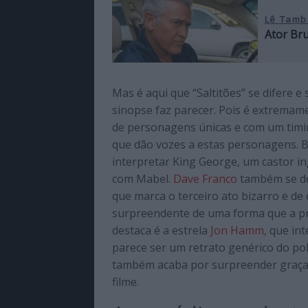
Lê Tamb
Ator Bru
Mas é aqui que “Saltitões” se difere 
sinopse faz parecer. Pois é extremam
de personagens únicas e com um timi
que dão vozes a estas personagens. 
interpretar King George, um castor 
com Mabel.
Dave Franco
também se de
que marca o terceiro ato bizarro e de 
surpreendente de uma forma que a pri
destaca é a estrela
Jon Hamm,
que int
parece ser um retrato genérico do po
também acaba por surpreender graças
filme.