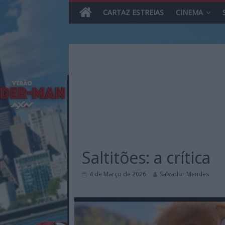
CARTAZ ESTREIAS
CINEMA
Skip
to
content
MHD
Magazine.HD
Saltitões: a crítica
–
News,
4 de Março de 2026
Salvador Mendes
Reviews
e
Previews
sobre