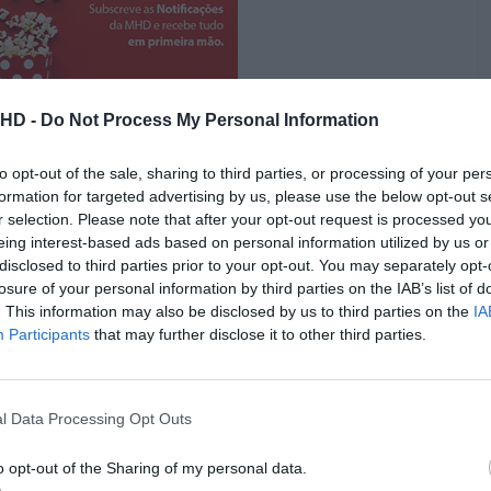
.HD -
Do Not Process My Personal Information
to opt-out of the sale, sharing to third parties, or processing of your per
xar a abordar temas ambientais (temos em
“Wall-E”
o
formation for targeted advertising by us, please use the below opt-out s
 também não é a primeira vez que o estúdio nos conta
r selection. Please note that after your opt-out request is processed y
em vive num corpo animal (“
Turning Red”
já nos contou
eing interest-based ads based on personal information utilized by us or
 maior falha no argumento de Daniel Chong e Jesse
disclosed to third parties prior to your opt-out. You may separately opt-
ela-se como uma história de defesa do ambiente e dos
losure of your personal information by third parties on the IAB’s list of
. This information may also be disclosed by us to third parties on the
IA
hares de vezes em outras obras, até dentro da própria
Participants
that may further disclose it to other third parties.
no conceito que o filme usa como ponto de partida é
sta irreverente e revolucionária que quer salvar os
 governador que não se preocupa com a vida animal e
l Data Processing Opt Outs
gar da floresta.
ção
o opt-out of the Sharing of my personal data.