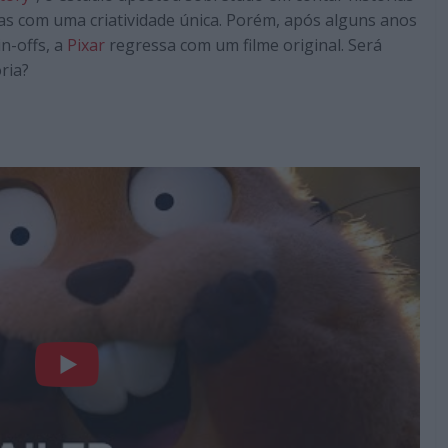
tas com uma criatividade única. Porém, após alguns anos
n-offs, a
Pixar
regressa com um filme original. Será
ria?