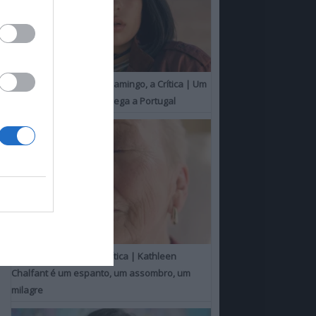
O Misterioso Olhar do Flamingo, a Crítica | Um
Campeão de Cannes chega a Portugal
Um Toque Familiar, a Crítica | Kathleen
Chalfant é um espanto, um assombro, um
milagre