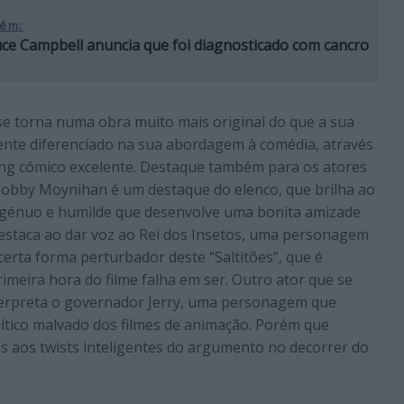
ém:
ce Campbell anuncia que foi diagnosticado com cancro
e se torna numa obra muito mais original do que a sua
ente diferenciado na sua abordagem à comédia, através
ng cómico excelente. Destaque também para os atores
Bobby Moynihan é um destaque do elenco, que brilha ao
ingénuo e humilde que desenvolve uma bonita amizade
staca ao dar voz ao Rei dos Insetos, uma personagem
certa forma perturbador deste “Saltitões”, que é
meira hora do filme falha em ser. Outro ator que se
erpreta o governador Jerry, uma personagem que
lítico malvado dos filmes de animação. Porém que
 aos twists inteligentes do argumento no decorrer do