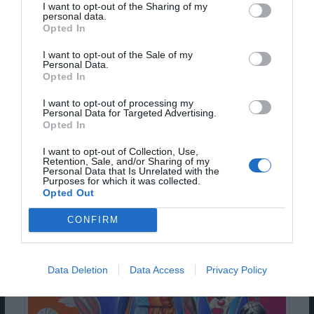
tem um ligeiro contraste com o primeiro. No
I want to opt-out of the Sharing of my
personal data.
primeiro fomos até ao espaço sideral, mas neste
Opted In
vamos ao espaço cibernético.
I want to opt-out of the Sale of my
Personal Data.
Opted In
NOVA ERA, NOVO DESIGN
I want to opt-out of processing my
Personal Data for Targeted Advertising.
Opted In
I want to opt-out of Collection, Use,
Retention, Sale, and/or Sharing of my
Personal Data that Is Unrelated with the
Purposes for which it was collected.
Opted Out
CONFIRM
Data Deletion
Data Access
Privacy Policy