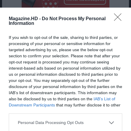
Magazine.HD -
Do Not Process My Personal
NO ESPAÇO… MAS DIFERENTE
Information
If you wish to opt-out of the sale, sharing to third parties, or
processing of your personal or sensitive information for
targeted advertising by us, please use the below opt-out
section to confirm your selection. Please note that after your
opt-out request is processed you may continue seeing
interest-based ads based on personal information utilized by
us or personal information disclosed to third parties prior to
your opt-out. You may separately opt-out of the further
disclosure of your personal information by third parties on the
IAB’s list of downstream participants. This information may
Space Jam: Uma Nova Era | © 2021 Warner Bros.
also be disclosed by us to third parties on the
IAB’s List of
Entertainment Inc. All Rights Reserved.
Downstream Participants
that may further disclose it to other
third parties.
Personal Data Processing Opt Outs
Apesar de também ter lugar no espaço, este filme