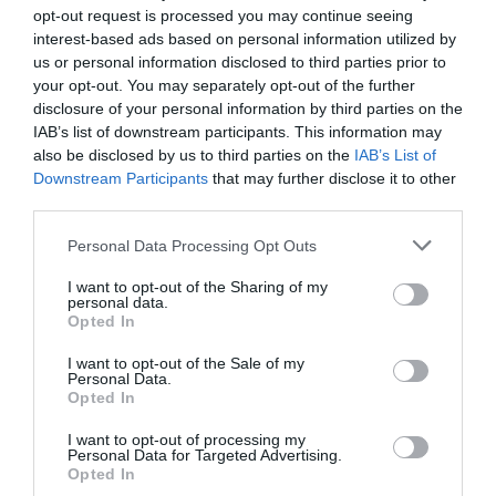
opt-out request is processed you may continue seeing
Comentário
*
interest-based ads based on personal information utilized by
us or personal information disclosed to third parties prior to
your opt-out. You may separately opt-out of the further
disclosure of your personal information by third parties on the
Nome
IAB’s list of downstream participants. This information may
also be disclosed by us to third parties on the
IAB’s List of
Downstream Participants
that may further disclose it to other
third parties.
Email
Personal Data Processing Opt Outs
I want to opt-out of the Sharing of my
personal data.
Opted In
I want to opt-out of the Sale of my
Guardar o meu nome, email e site neste navegador
Personal Data.
para a próxima vez que eu comentar.
Opted In
Sim, adicione-me à mailing list da Newsletter MHD
I want to opt-out of processing my
Personal Data for Targeted Advertising.
Opted In