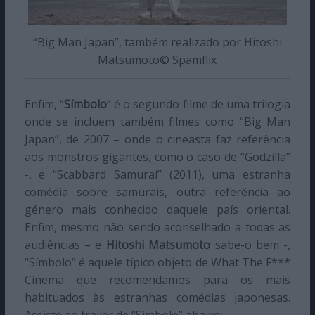
“Big Man Japan”, também realizado por Hitoshi
Matsumoto© Spamflix
Enfim, “
Símbolo
” é o segundo filme de uma trilogia
onde se incluem também filmes como “Big Man
Japan”, de 2007 – onde o cineasta faz referência
aos monstros gigantes, como o caso de “Godzilla”
-, e “Scabbard Samurai” (2011), uma estranha
comédia sobre samurais, outra referência ao
género mais conhecido daquele país oriental.
Enfim, mesmo não sendo aconselhado a todas as
audiências – e
Hitoshi Matsumoto
sabe-o bem -,
“Símbolo” é aquele típico objeto de What The F***
Cinema que recomendamos para os mais
habituados às estranhas comédias japonesas.
Assiste ao trailer de “Símbolo” abaixo: