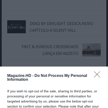
DEAD BY DAYLIGHT DEDICA NOVO
CAPÍTULO A SILENT HILL
FAST & FURIOUS: CROSSROADS
LANÇA EM AGOSTO
Share This Post:
0
Magazine.HD -
Do Not Process My Personal
Information
Deixe um comentário
If you wish to opt-out of the sale, sharing to third parties, or
O seu endereço de email não será publicado.
Campos
processing of your personal or sensitive information for
targeted advertising by us, please use the below opt-out
obrigatórios marcados com
*
section to confirm your selection. Please note that after your