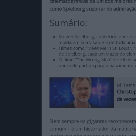
cinematográficas de um dos maiores r
de
como Spielberg suspirar de admiração
qualidade
com
Sumário:
enfoque
na
Steven Spielberg, conhecido por ser 
cultura
moldaram sua visão e a de toda uma 
pop.
Filmes como “Meet Me in St. Louis”, “
de Spielberg, cada um trazendo elem
O filme “The Wrong Man” de Hitchcoc
ponto de partida para o nascimento
Lê Tamb
Christop
de veze
Nem sempre os gigantes reconhecem o
comum – é um historiador da memória 