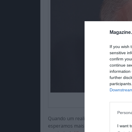
Magazine
If you wish 
sensitive in
confirm you
continue se
information 
further disc
participants
Downstream 
Crédito editorial: D
Persona
Quando um realizador como Spielberg
esperamos mais do que uma lista – e
I want t