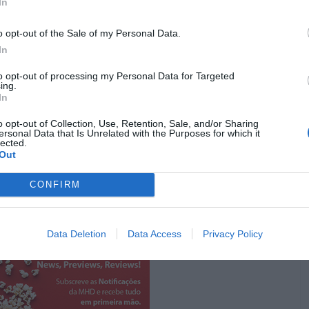
thrillers de
Hitchcock
, cada filme é uma peça de um
In
tar histórias através da câmara. Quando a
TCM
lhe
o opt-out of the Sale of my Personal Data.
s isto foi o que ele teve a dizer:
In
nelli
não é apenas um musical para Spielberg – é uma
to opt-out of processing my Personal Data for Targeted
de do cinema de transformar momentos simples em
ing.
In
 nada que seja a sua primeira escolha. Curiosamente, é
 o espetáculo, não a lendária
Judy Garland
. Um golpe
o opt-out of Collection, Use, Retention, Sale, and/or Sharing
ue um realizador como Spielberg instantaneamente
ersonal Data that Is Unrelated with the Purposes for which it
lected.
Out
Pub
CONFIRM
Data Deletion
Data Access
Privacy Policy