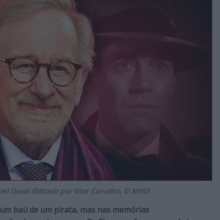
d Duval (Editado por Vitor Carvalho, © MHD)
num baú de um pirata, mas nas memórias