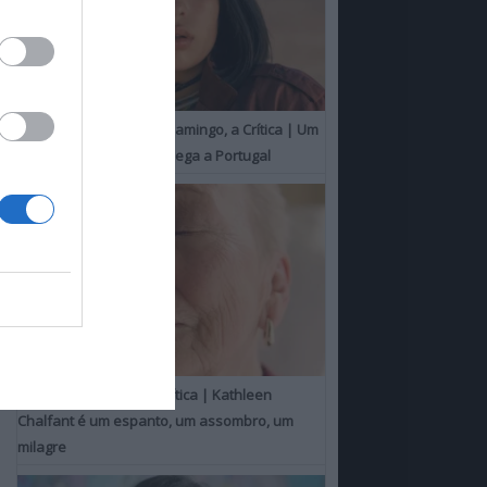
O Misterioso Olhar do Flamingo, a Crítica | Um
Campeão de Cannes chega a Portugal
Um Toque Familiar, a Crítica | Kathleen
Chalfant é um espanto, um assombro, um
milagre