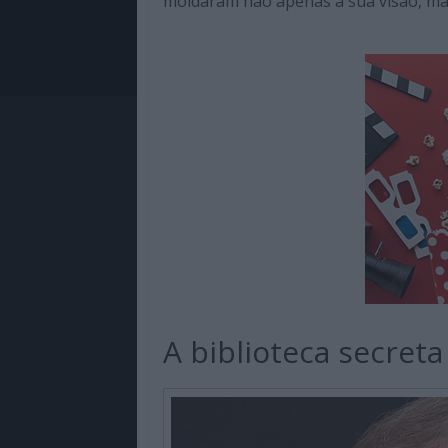
moldaram não apenas a sua visão, mas
A biblioteca secret