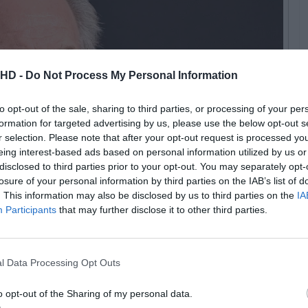
.HD -
Do Not Process My Personal Information
to opt-out of the sale, sharing to third parties, or processing of your per
formation for targeted advertising by us, please use the below opt-out s
r selection. Please note that after your opt-out request is processed y
eing interest-based ads based on personal information utilized by us or
disclosed to third parties prior to your opt-out. You may separately opt-
losure of your personal information by third parties on the IAB’s list of
. This information may also be disclosed by us to third parties on the
IA
Participants
that may further disclose it to other third parties.
Free / Shutterstock.com (ID: 2327538393)
l Data Processing Opt Outs
 abre o seu álbum de memórias cinematográficas,
speramos uma viagem. E que viagem esta é! Desde os
o opt-out of the Sharing of my personal data.