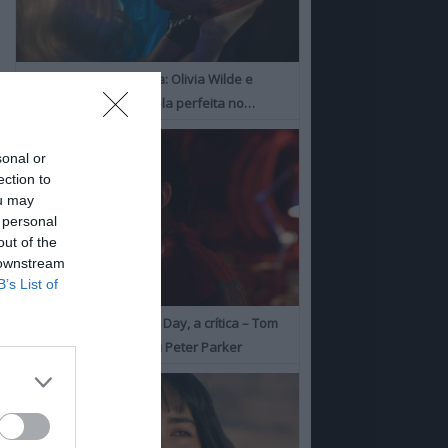
I Want Your Sex, a Crítica: Olivia Wilde e
Cooper Hoofman, a dupla perfeita no…
sonal or
ection to
ou may
 personal
out of the
 downstream
B’s List of
Spider-Man: Brand New Day, a crítica – Tom
Holland consolida o seu Peter Parker