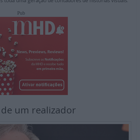
 toda uma geração de contadores de histórias visuais.
Pub
a de um realizador