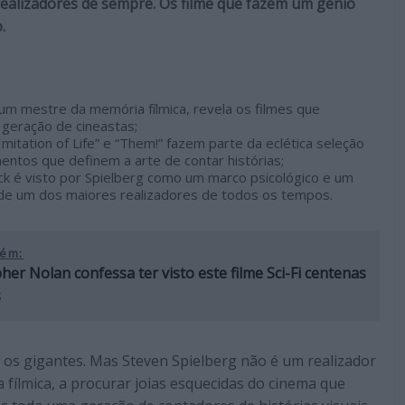
ealizadores de sempre. Os filme que fazem um génio
.
um mestre da memória fílmica, revela os filmes que
geração de cineastas;
Imitation of Life” e “Them!” fazem parte da eclética seleção
entos que definem a arte de contar histórias;
k é visto por Spielberg como um marco psicológico e um
 de um dos maiores realizadores de todos os tempos.
ém:
her Nolan confessa ter visto este filme Sci-Fi centenas
s
s gigantes. Mas Steven Spielberg não é um realizador
fílmica, a procurar joias esquecidas do cinema que