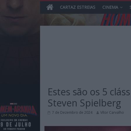
CARTAZ ESTREIAS
CINEMA
Skip
to
content
MHD
Magazine.HD
Estes são os 5 clás
–
News,
Steven Spielberg
Reviews
e
7 de Dezembro de 2024
Vítor Carvalho
Previews
sobre