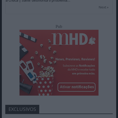
a Crítica | Samir desmonta o problema…
Next »
Pub
EXCLUSIVOS