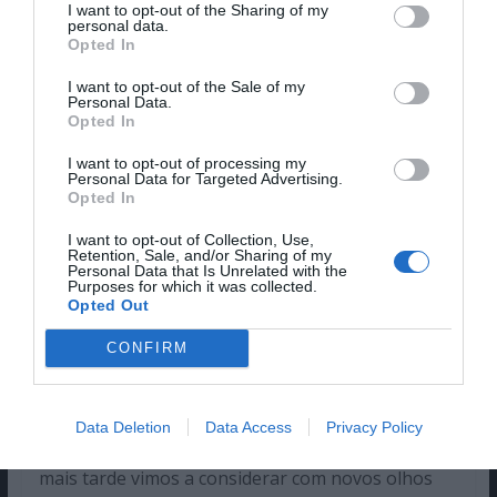
I want to opt-out of the Sharing of my
personal data.
Opted In
I want to opt-out of the Sale of my
Personal Data.
Opted In
I want to opt-out of processing my
Personal Data for Targeted Advertising.
Opted In
A segunda observação é menos positiva e refere-
se ao caos de ruído visual gerado pela obsessiva
I want to opt-out of Collection, Use,
quantidade de detalhes decorativos, texturas e
Retention, Sale, and/or Sharing of my
Personal Data that Is Unrelated with the
padrões contrastantes no guarda-roupa dos
Purposes for which it was collected.
Opted Out
figurantes. Isso pode ser singular culpa do diretor
de fotografia e da incompetência de Bill Condon
CONFIRM
no que diz respeito à mise-en-scène mas não
deixa de ser problemático. Na verdade, uma das
poucas personagens que não está a afogar-se em
Data Deletion
Data Access
Privacy Policy
ruído visual é a pedinte ostracizada Agathe que
mais tarde vimos a considerar com novos olhos