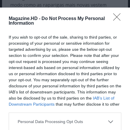
modo como as raparigas mais novas vestem
estilos mais apropriados para a segunda metade
Magazine.HD -
Do Not Process My Personal
do século XVIII como modo de distinguir as
Information
gerações. Contudo, existem ainda duas
observações a considerar. Uma delas é positiva e
If you wish to opt-out of the sale, sharing to third parties, or
refere-se ao modo como o casting do filme fez
processing of your personal or sensitive information for
questão de incluir diversidade racial neste conto-
targeted advertising by us, please use the below opt-out
de-fadas híper popular e de como Durran fez
section to confirm your selection. Please note that after your
opt-out request is processed you may continue seeing
escolhas cromáticas apropriadas que tornam a
interest-based ads based on personal information utilized by
população numa elegante visão de harmonia
us or personal information disclosed to third parties prior to
bucólica.
your opt-out. You may separately opt-out of the further
disclosure of your personal information by third parties on the
Lê Também:
IAB’s list of downstream participants. This information may
Vaiana, a animação da Pixar
also be disclosed by us to third parties on the
IAB’s List of
nomeada ao Óscar, chega este
Downstream Participants
that may further disclose it to other
fim de semana ao Disney
third parties.
Channel
Personal Data Processing Opt Outs