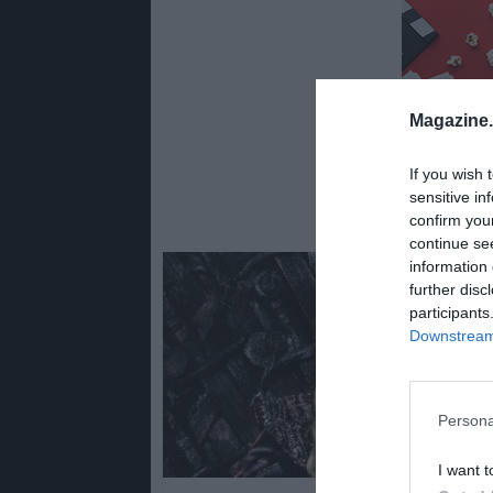
Magazine
If you wish 
sensitive in
confirm you
continue se
information 
further disc
participants
Downstream 
Persona
I want t