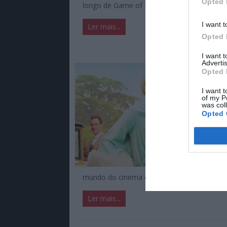
Opted 
longo de Game of Thrones. Vamos explorar 
I want t
Ler mais...
Opted 
I want 
Advertis
Opted 
I want t
of my P
was col
Opted 
mundo do cinema e à Riviera Francesa. Tu
Ler mais...