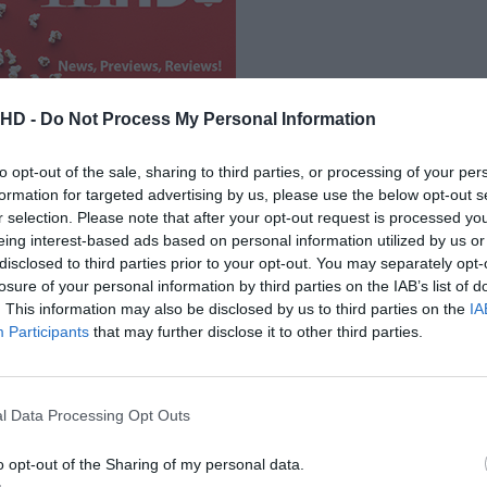
.HD -
Do Not Process My Personal Information
to opt-out of the sale, sharing to third parties, or processing of your per
formation for targeted advertising by us, please use the below opt-out s
r selection. Please note that after your opt-out request is processed y
eing interest-based ads based on personal information utilized by us or
disclosed to third parties prior to your opt-out. You may separately opt-
"Game of Thrones" | © HBO Portugal
losure of your personal information by third parties on the IAB’s list of
. This information may also be disclosed by us to third parties on the
IA
Game of Thrones | Os
Participants
that may further disclose it to other third parties.
figurinos de Daenerys
Targaryen
1 de Agosto de 2022
Cláudio Alves
l Data Processing Opt Outs
De libertadora a tirana genocida, Daenerys
o opt-out of the Sharing of my personal data.
Targaryen sofreu transformações radicais ao