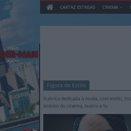
CARTAZ ESTREIAS
CINEMA
Skip
to
content
MHD
Magazine.HD
Figura de Estilo
–
News,
Rubrica dedicada à moda, com estilo, f
Reviews
âmbito do cinema, teatro e tv.
e
Previews
sobre