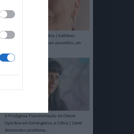
Um Toque Familiar, a Crítica | Kathleen
Chalfant é um espanto, um assombro, um
milagre
A Prodigiosa Transformação da Classe
Operária em Estrangeiros, a Crítica | Samir
desmonta o problema…