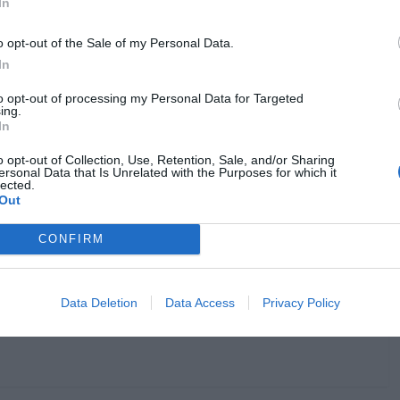
In
os seus figurinos!
o opt-out of the Sale of my Personal Data.
In
to opt-out of processing my Personal Data for Targeted
ing.
In
"Downton Abbey: Uma Nova Era" | ©
Cinemundo
o opt-out of Collection, Use, Retention, Sale, and/or Sharing
ersonal Data that Is Unrelated with the Purposes for which it
Downton Abbey | Novas
lected.
Out
modas para “Uma Nova Era”
14 de Maio de 2022
Cláudio Alves
CONFIRM
Downton Abbey: Uma Nova Era leva a família
Crawley até ao fim dos Loucos Anos 20, ao
Data Deletion
Data Access
Privacy Policy
do com moda a condizer.