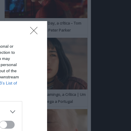
Spider-Man: Brand New Day, a crítica – Tom
Holland consolida o seu Peter Parker
sonal or
ection to
ou may
 personal
out of the
 downstream
B’s List of
O Misterioso Olhar do Flamingo, a Crítica | Um
Campeão de Cannes chega a Portugal