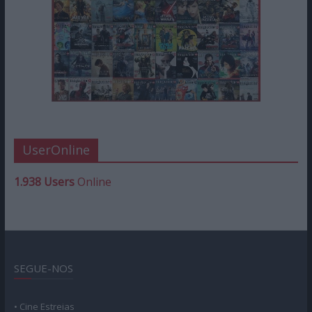
UserOnline
1.938 Users
Online
SEGUE-NOS
• Cine Estreias