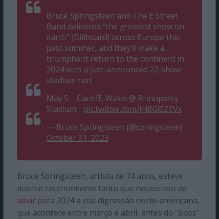
Bruce Springsteen and The E Street
Band delivered “the greatest show on
earth” (Billboard) across Europe this
past summer, and they’ll make a
triumphant return to the continent in
2024 with a just-announced 22-show
stadium run:
May 5 – Cardiff, Wales @ Principality
Stadium…
pic.twitter.com/JH8Gl0ZEVx
— Bruce Springsteen (@springsteen)
October 31, 2023
Bruce Springsteen, artista de 74 anos, esteve
doente recentemente tanto que necessitou de
adiar
para 2024 a sua digressão norte-americana,
que acontece entre março e abril, antes do “Boss”