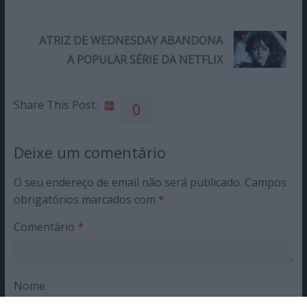
ATRIZ DE WEDNESDAY ABANDONA
A POPULAR SÉRIE DA NETFLIX
Share This Post:
0
Deixe um comentário
O seu endereço de email não será publicado.
Campos
obrigatórios marcados com
*
Comentário
*
Nome