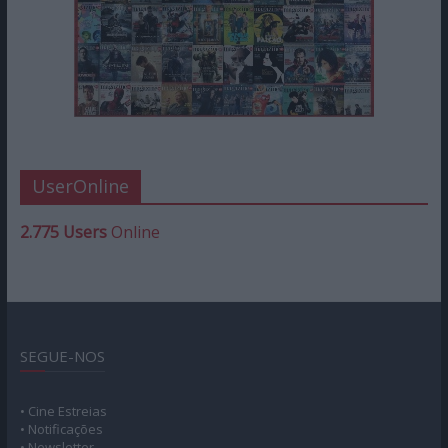
UserOnline
2.775 Users
Online
SEGUE-NOS
• Cine Estreias
• Notificações
• Newsletter