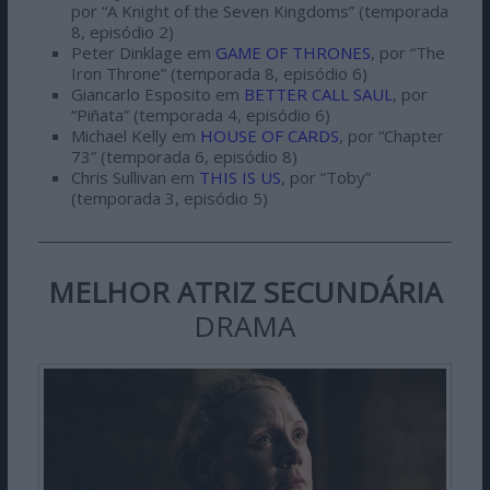
por “A Knight of the Seven Kingdoms” (temporada
8, episódio 2)
Peter Dinklage em
GAME OF THRONES
, por “The
Iron Throne” (temporada 8, episódio 6)
Giancarlo Esposito em
BETTER CALL SAUL
, por
“Piñata” (temporada 4, episódio 6)
Michael Kelly em
HOUSE OF CARDS
, por “Chapter
73” (temporada 6, episódio 8)
Chris Sullivan em
THIS IS US
, por “Toby”
(temporada 3, episódio 5)
MELHOR ATRIZ SECUNDÁRIA
DRAMA