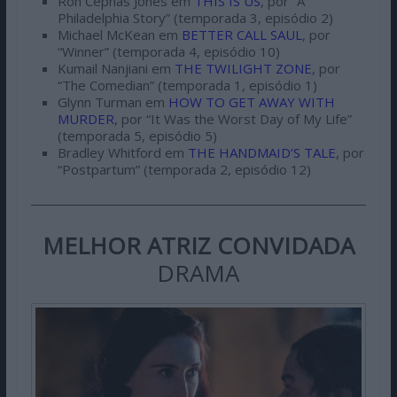
Ron Cephas Jones em
THIS IS US
, por “A
Philadelphia Story” (temporada 3, episódio 2)
Michael McKean em
BETTER CALL SAUL
, por
“Winner” (temporada 4, episódio 10)
Kumail Nanjiani em
THE TWILIGHT ZONE
, por
“The Comedian” (temporada 1, episódio 1)
Glynn Turman em
HOW TO GET AWAY WITH
MURDER
, por “It Was the Worst Day of My Life”
(temporada 5, episódio 5)
Bradley Whitford em
THE HANDMAID’S TALE
, por
“Postpartum” (temporada 2, episódio 12)
MELHOR ATRIZ CONVIDADA
DRAMA