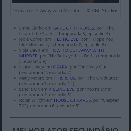
“How to Get Away with Murder” | © ABC Studios
Emilia Clarke em
GAME OF THRONES
, por “The
Last of the Starks” (temporada 8, episódio 4)
Jodie Comer em
KILLING EVE
, por “I Hope You
Like Missionary!” (temporada 2, episódio 6)
Viola Davis em
HOW TO GET AWAY WITH
MURDER
, por “He Betrayed Us Both” (temporada
5, episódio 9)
Laura Linney em
OZARK
, por “One Way Out”
(temporada 2, episódio 7)
Many Moore em
THIS IS US
, por “The Graduates”
(temporada 3, episódio 14)
Sandra Oh em
KILLING EVE
, por “You’re Mine”
(temporada 2, episódio 8)
Robin Wright em
HOUSE OF CARDS
, por “Chapter
70” (temporada 6, episódio 5)
MELHOR ATOR SECUNDÁRIO