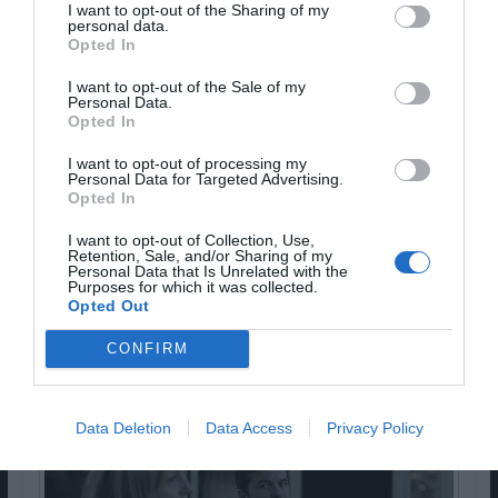
I want to opt-out of the Sharing of my
personal data.
EPISÓDIOS SELECCIONADOS (para votar nos
Opted In
Emmys, só se veem dois):
I want to opt-out of the Sale of my
“Do You Know How to Dispose of a Body?”
Personal Data.
(temporada 2, episódio 1)
Opted In
“Nice and Neat” (temporada 2, episódio 2)
“The Hungry Caterpillar” (temporada 2, episódio
I want to opt-out of processing my
Personal Data for Targeted Advertising.
3)
Opted In
“Desperate Times” (temporada 2, episódio 4)
“Wide Awake” (temporada 2, episódio 7)
I want to opt-out of Collection, Use,
“You’re Mine” (temporada 2, episódio 8)
Retention, Sale, and/or Sharing of my
Personal Data that Is Unrelated with the
Purposes for which it was collected.
Opted Out
MELHOR DRAMA
CONFIRM
OZARK
Data Deletion
Data Access
Privacy Policy