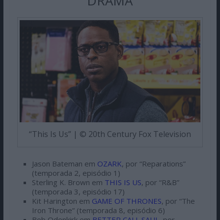
DRAMA
“This Is Us” | © 20th Century Fox Television
Jason Bateman em
OZARK
, por “Reparations”
(temporada 2, episódio 1)
Sterling K. Brown em
THIS IS US
, por “R&B”
(temporada 3, episódio 17)
Kit Harington em
GAME OF THRONES
, por “The
Iron Throne” (temporada 8, episódio 6)
Bob Odenkirk em
BETTER CALL SAUL
, por