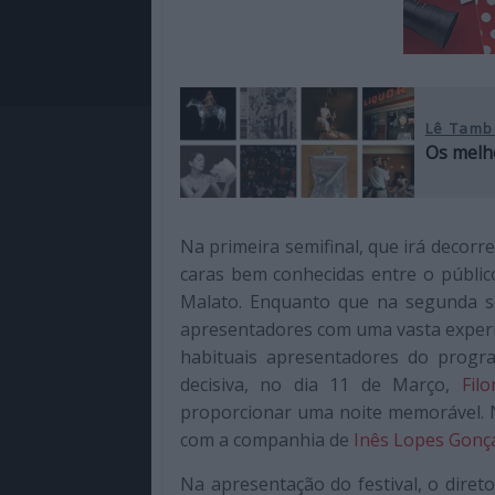
Lê Tamb
Os melho
Na primeira semifinal, que irá decorr
caras bem conhecidas entre o públi
Malato. Enquanto que na segunda se
apresentadores com uma vasta experiê
habituais apresentadores do progra
decisiva, no dia 11 de Março,
Fil
proporcionar uma noite memorável. No
com a companhia de
Inês Lopes Gonç
Na apresentação do festival, o diret