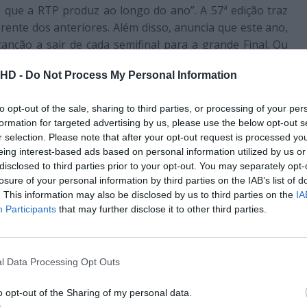
o que a RTP produz ao longo do ano”. A 57ª edição traz
ente dos anteriores. Além disso, anuncia que este ano,
anção a sair de cada semifinal para a grande Final. Ou
nal. Assim sendo, como é habitual,
em cada semifinal vão
.HD -
Do Not Process My Personal Information
que cinco serão apuradas para a final pelo sistema de
o atribuída por um júri profissional e a outra metade o
to opt-out of the sale, sharing to third parties, or processing of your per
 chegarem 12 canções à Final, depois dos 5 finalistas
formation for targeted advertising by us, please use the below opt-out s
r salvar um 6º concorrente. Por isso, antes de terminar
r selection. Please note that after your opt-out request is processed y
vamente por um curto período para os telespectadores
eing interest-based ads based on personal information utilized by us or
sica para disputar a grande Final.
disclosed to third parties prior to your opt-out. You may separately opt-
losure of your personal information by third parties on the IAB’s list of
Pub
. This information may also be disclosed by us to third parties on the
IA
Participants
that may further disclose it to other third parties.
l Data Processing Opt Outs
o opt-out of the Sharing of my personal data.