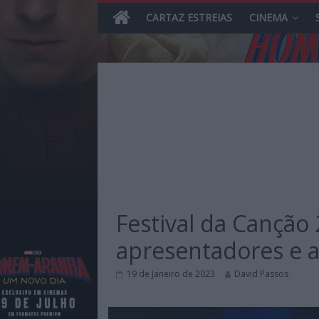
CARTAZ ESTREIAS
CINEMA
Skip
to
content
MHD
Magazine.HD
Festival da Canção
–
News,
apresentadores e 
Reviews
e
19 de Janeiro de 2023
David Passos
Previews
sobre