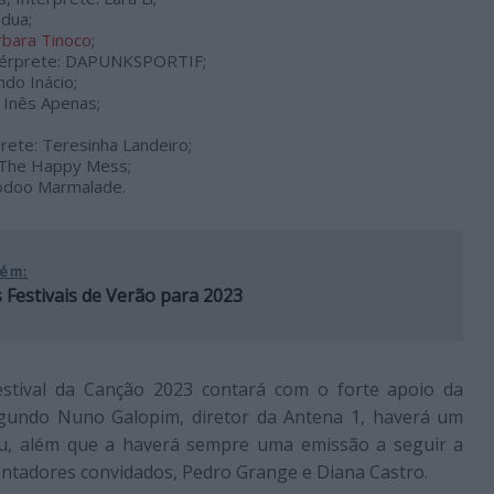
ndua;
rbara Tinoco
;
Intérprete: DAPUNKSPORTIF;
ndo Inácio;
: Inês Apenas;
prete: Teresinha Landeiro;
: The Happy Mess;
oodoo Marmalade.
ém:
 Festivais de Verão para 2023
Festival da Canção 2023 contará com o forte apoio da
 Segundo Nuno Galopim, diretor da Antena 1, haverá um
au, além que a haverá sempre uma emissão a seguir a
entadores convidados, Pedro Grange e Diana Castro.