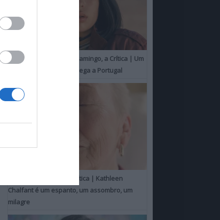
O Misterioso Olhar do Flamingo, a Crítica | Um
Campeão de Cannes chega a Portugal
Um Toque Familiar, a Crítica | Kathleen
Chalfant é um espanto, um assombro, um
milagre