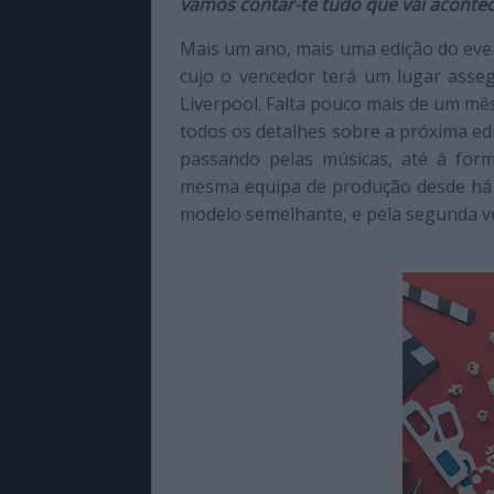
vamos contar-te tudo que vai acontec
de
qualidade
Mais um ano, mais uma edição do eve
com
cujo o vencedor terá um lugar asseg
enfoque
Liverpool. Falta pouco mais de um mês
na
todos os detalhes sobre a próxima edi
cultura
passando pelas músicas, até à for
pop.
mesma equipa de produção desde há s
modelo semelhante, e pela segunda vez