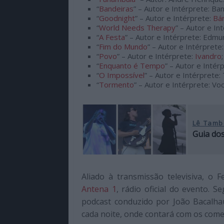
“
Bandeiras
” – Autor e Intérprete: Ba
“
Goodnight
” – Autor e Intérprete:
Bá
“
World Needs Therapy
” – Autor e 
“
A Festa
” – Autor e Intérprete: Edmu
“
Fim do Mundo
” – Autor e Intérprete
“
Povo
” – Autor e Intérprete:
Ivandro
;
“
Enquanto é Tempo
” – Autor e Intér
“
O Impossível
” – Autor e Intérprete
“
Tormento
” – Autor e Intérprete: V
Lê Tamb
Guia dos
Aliado à transmissão televisiva, o 
Antena 1
, rádio oficial do evento.
podcast conduzido por João Bacalh
cada noite, onde contará com os com