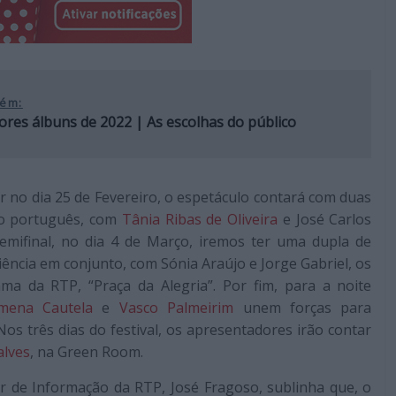
ém:
res álbuns de 2022 | As escolhas do público
er no dia 25 de Fevereiro, o espetáculo contará com duas
co português, com
Tânia Ribas de Oliveira
e José Carlos
mifinal, no dia 4 de Março, iremos ter uma dupla de
ncia em conjunto, com Sónia Araújo e Jorge Gabriel, os
ma da RTP, “Praça da Alegria”. Por fim, para a noite
omena Cautela
e
Vasco Palmeirim
unem forças para
s três dias do festival, os apresentadores irão contar
alves
, na Green Room.
or de Informação da RTP, José Fragoso, sublinha que, o