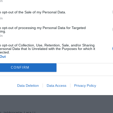
In
o opt-out of the Sale of my Personal Data.
In
to opt-out of processing my Personal Data for Targeted
ing.
In
il Ivy
;
o opt-out of Collection, Use, Retention, Sale, and/or Sharing
ersonal Data that Is Unrelated with the Purposes for which it
hurky
;
lected.
áudia Pascoal
;
Out
nta, Intérprete: BOLHA;
micat;
CONFIRM
te: MoYah;
e: Neon SoHo;
Albergaria, Intérprete: Esse Povo;
Data Deletion
Data Access
Privacy Policy
te:
You Can’t Win, Charlie Brown
.
, Intérprete: Lara Li;