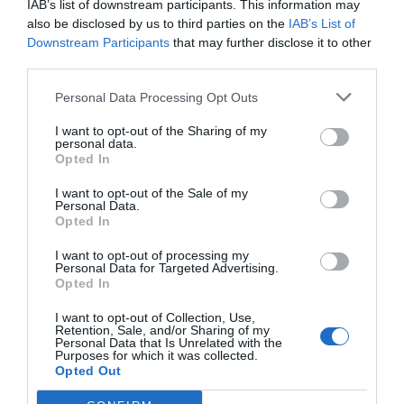
IAB’s list of downstream participants. This information may
also be disclosed by us to third parties on the
IAB’s List of
Downstream Participants
that may further disclose it to other
third parties.
Guardar o meu nome, email e site neste navegador
Personal Data Processing Opt Outs
para a próxima vez que eu comentar.
I want to opt-out of the Sharing of my
personal data.
Sim, adicione-me à mailing list da Newsletter MHD
Opted In
I want to opt-out of the Sale of my
Personal Data.
Opted In
I want to opt-out of processing my
Personal Data for Targeted Advertising.
Opted In
I want to opt-out of Collection, Use,
Retention, Sale, and/or Sharing of my
Personal Data that Is Unrelated with the
Purposes for which it was collected.
Opted Out