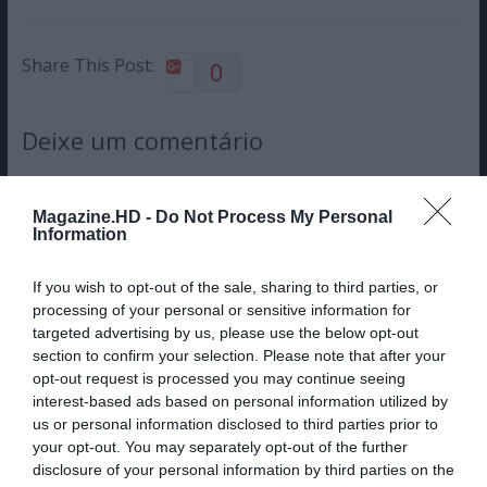
Share This Post:
0
Deixe um comentário
O seu endereço de email não será publicado.
Campos
obrigatórios marcados com
*
Magazine.HD -
Do Not Process My Personal
Information
Comentário
*
If you wish to opt-out of the sale, sharing to third parties, or
processing of your personal or sensitive information for
targeted advertising by us, please use the below opt-out
Nome
section to confirm your selection. Please note that after your
opt-out request is processed you may continue seeing
interest-based ads based on personal information utilized by
us or personal information disclosed to third parties prior to
Email
your opt-out. You may separately opt-out of the further
disclosure of your personal information by third parties on the