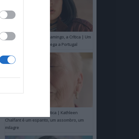
O Misterioso Olhar do Flamingo, a Crítica | Um
Campeão de Cannes chega a Portugal
Um Toque Familiar, a Crítica | Kathleen
Chalfant é um espanto, um assombro, um
milagre