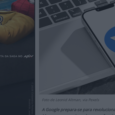
Cinema,
TV,
Streamimg,
Gaming,
Tecnologia,
Internet,
Música,
Livros
e
dum
modo
geral
sobre
a
atualidade
e
Foto de Leonid Altman, via Pexels
tendências
do
A Google prepara-se para revoluciona
entretenimento