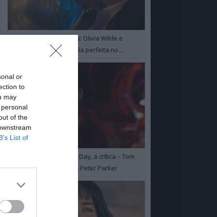
I Want Your Sex, a Crítica: Olivia Wilde e
Cooper Hoofman, a dupla perfeita no…
sonal or
ection to
ou may
 personal
out of the
 downstream
B’s List of
Spider-Man: Brand New Day, a crítica – Tom
Holland consolida o seu Peter Parker