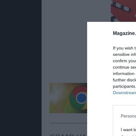
Magazine
If you wish 
sensitive in
confirm you
continue se
information 
further disc
participants
Lê Tamb
Downstream 
Google 
como na
Persona
I want t