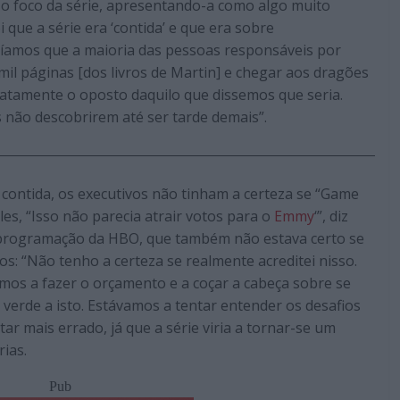
o foco da série, apresentando-a como algo muito
 que a série era ‘contida’ e que era sobre
bíamos que a maioria das pessoas responsáveis por
mil páginas [dos livros de Martin] e chegar aos dragões
exatamente o oposto daquilo que dissemos que seria.
 não descobrirem até ser tarde demais”.
ontida, os executivos não tinham a certeza se “Game
les, “Isso não parecia atrair votos para o
Emmy
‘”, diz
 programação da HBO, que também não estava certo se
os: “Não tenho a certeza se realmente acreditei nisso.
os a fazer o orçamento e a coçar a cabeça sobre se
 verde a isto. Estávamos a tentar entender os desafios
r mais errado, já que a série viria a tornar-se um
ias.
Pub