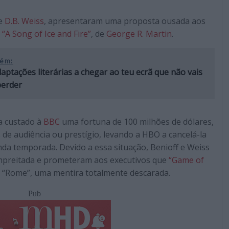
e
D.B. Weiss
, apresentaram uma proposta ousada aos
e
“A Song of Ice and Fire”
, de
George R. Martin
.
ém:
aptações literárias a chegar ao teu ecrã que não vais
perder
a custado à
BBC
uma fortuna de 100 milhões de dólares,
e audiência ou prestígio, levando a HBO a cancelá-la
a temporada. Devido a essa situação, Benioff e Weiss
mpreitada e prometeram aos executivos que
“Game of
e “Rome”, uma mentira totalmente descarada.
Pub