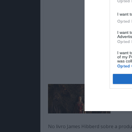
Opted 
I want t
Opted 
I want 
Advertis
Opted 
I want t
of my P
was col
Opted 
Lê Tamb
House o
No livro James Hibberd sobre a prod