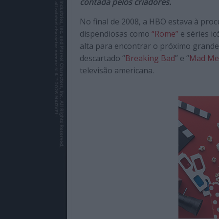
contada pelos criadores.
de
qualidade
No final de 2008, a HBO estava à pro
com
dispendiosas como
“Rome”
e séries i
enfoque
alta para encontrar o próximo grand
na
descartado “
Breaking Bad
” e “
Mad Me
cultura
televisão americana.
pop.