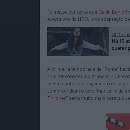
Foi nesse contexto que
David Benioff
executivos da HBO, uma adaptação d
Lê Tamb
Há 10 ad
querer 
A primeira temporada de “Rome” havi
sem ter conseguido grandes números d
mesmo antes do lançamento da segund
compreendiam o lado financeiro da e
Thrones”
seria muito mais barata qu