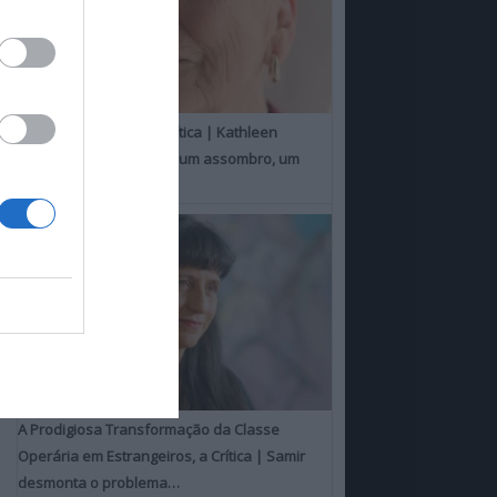
Um Toque Familiar, a Crítica | Kathleen
Chalfant é um espanto, um assombro, um
milagre
A Prodigiosa Transformação da Classe
Operária em Estrangeiros, a Crítica | Samir
desmonta o problema…