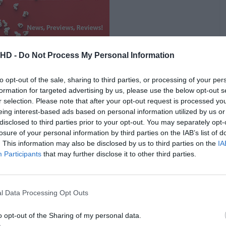
.HD -
Do Not Process My Personal Information
to opt-out of the sale, sharing to third parties, or processing of your per
formation for targeted advertising by us, please use the below opt-out s
r selection. Please note that after your opt-out request is processed y
eing interest-based ads based on personal information utilized by us or
vestimento, “Game of Thrones” tinha a intenção de ser
disclosed to third parties prior to your opt-out. You may separately opt-
a havia sido feito em televisão. “Hoje em dia é
losure of your personal information by third parties on the IAB’s list of
e de televisão nessa escala. Naquela época,
. This information may also be disclosed by us to third parties on the
IA
Participants
that may further disclose it to other third parties.
eiss.
 virassem as costas ao projeto, com medo de terem que
m que ser, digamos, criativos na forma como venderam a
l Data Processing Opt Outs
o opt-out of the Sharing of my personal data.
Pub