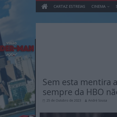
CARTAZ ESTREIAS
CINEMA
Skip
to
content
MHD
Magazine.HD
Sem esta mentira a
–
News,
sempre da HBO não 
Reviews
e
25 de Outubro de 2023
André Sousa
Previews
sobre