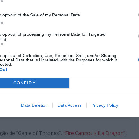
In
o opt-out of the Sale of my Personal Data.
In
to opt-out of processing my Personal Data for Targeted
ing.
In
o opt-out of Collection, Use, Retention, Sale, and/or Sharing
ersonal Data that Is Unrelated with the Purposes for which it
lected.
Out
CONFIRM
ém:
Data Deletion
Data Access
Privacy Policy
f the Dragon, primeira temporada em análise
ução de “Game of Thrones”,
“Fire Cannot Kill a Dragon”
,