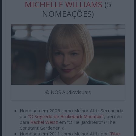
MICHELLE WILLIAMS
(5
NOMEAÇÕES)
© NOS Audiovisuais
Nomeada em 2006 como Melhor Atriz Secundária
por
“O Segredo de Brokeback Mountain”
, perdeu
para
Rachel Weisz
em “O Fiel Jardineiro” (“The
Constant Gardener”);
Nomeada em 2011 como Melhor Atriz por
“Blue