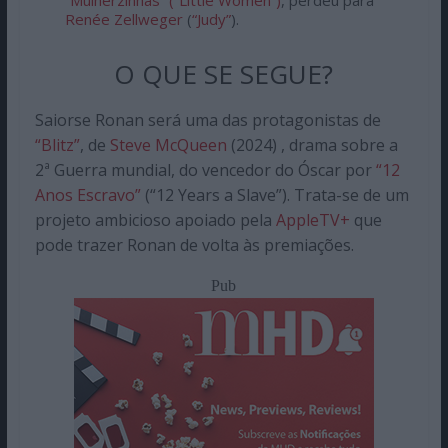
Renée Zellweger
(
“Judy”
).
O QUE SE SEGUE?
Saiorse Ronan será uma das protagonistas de
“Blitz”
, de
Steve McQueen
(2024) , drama sobre a
2ª Guerra mundial, do vencedor do Óscar por
“12
Anos Escravo”
(“12 Years a Slave”). Trata-se de um
projeto ambicioso apoiado pela
AppleTV+
que
pode trazer Ronan de volta às premiações.
Pub