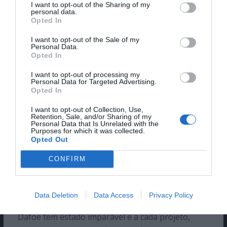
perdeu para Rami Malek em
“Bohemian
I want to opt-out of the Sharing of my
personal data.
Rhapsody”
.
Opted In
O QUE SE SEGUE?
I want to opt-out of the Sale of my
Personal Data.
Opted In
I want to opt-out of processing my
Personal Data for Targeted Advertising.
Opted In
I want to opt-out of Collection, Use,
Retention, Sale, and/or Sharing of my
Personal Data that Is Unrelated with the
Purposes for which it was collected.
Opted Out
CONFIRM
© Atsushi Nishijima/ Searchlight
Data Deletion
Data Access
Privacy Policy
Visto como um dos melhores atores em atividade,
Dafoe tem estado imparável e a cada projeto,