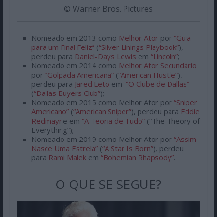
© Warner Bros. Pictures
Nomeado em 2013 como
Melhor Ator
por
“Guia
para um Final Feliz”
(
“Silver Linings Playbook”
),
perdeu para
Daniel-Days Lewis
em
“Lincoln”
;
Nomeado em 2014 como
Melhor Ator Secundário
por
“Golpada Americana”
(
“American Hustle”
),
perdeu para
Jared Leto
em
“O Clube de Dallas”
(
“Dallas Buyers Club”
);
Nomeado em 2015 como Melhor Ator por
“Sniper
Americano”
(
“American Sniper”
), perdeu para
Eddie
Redmayn
e em
“A Teoria de Tudo”
(“The Theory of
Everything”);
Nomeado em 2019 como Melhor Ator por
“Assim
Nasce Uma Estrela”
(
“A Star Is Born”
), perdeu
para
Rami Malek
em
“Bohemian Rhapsody”
.
O QUE SE SEGUE?