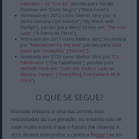
Valentine – Só Tu e Eu”
, perdeu para Natalie
Portman em “Cisne Negro” (“Black Swan”);
Nomeada em 2012 como Melhor Atriz por “A
Minha Semana Com Marilyn” (“My Week with
Marilyn”), perdeu para Meryl Streep em
“The Iron
Lady”
(“A Dama de Ferro”);
Nomeada em 2017 como Melhor Atriz Secundária
por
“Manchester by the sea”
, perdeu para
Viola
Davis
em
“Vedações”
(
“Fences”
);
Nomeada em 2023 como Melhor Atriz por
“Os
Fabelmans”
(“The Fabelmans”), perdeu para
Michelle Yeoh
em
“Tudo em Todo o Lado ao
Mesmo Tempo”
(
“Everything Everywhere All at
Once”
).
O QUE SE SEGUE?
Michelle Williams é uma das atrizes mais
requisitadas da sua geração, no entanto não se
sabe muito sobre o que o futuro lhe reserva. A
atriz deverá interpretar a cantora
Peggy Lee
em