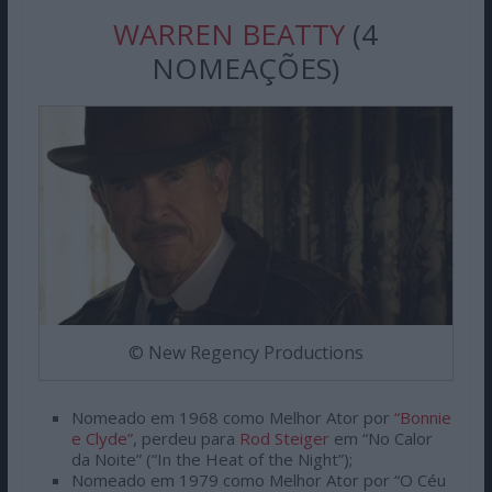
WARREN BEATTY
(4
NOMEAÇÕES)
© New Regency Productions
Nomeado em 1968 como Melhor Ator por
“Bonnie
e Clyde”
, perdeu para
Rod Steiger
em “No Calor
da Noite” (“In the Heat of the Night”);
Nomeado em 1979 como Melhor Ator por “O Céu