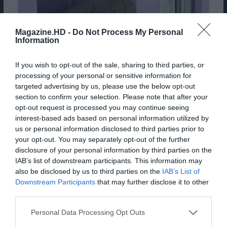
Magazine.HD -
Do Not Process My Personal
Information
© Alambique
If you wish to opt-out of the sale, sharing to third parties, or
processing of your personal or sensitive information for
targeted advertising by us, please use the below opt-out
Nomeado em 1987 como Melhor Ator Secundário
section to confirm your selection. Please note that after your
por
“Platoon – Os Bravos do Pelotão”
, perdeu
opt-out request is processed you may continue seeing
para
Michael Caine
em
“Hannah e as suas irmãs”
interest-based ads based on personal information utilized by
(“Hannah and her sisters”);
us or personal information disclosed to third parties prior to
Nomeado em 2001 como Melhor Ator Secundário
your opt-out. You may separately opt-out of the further
por “A Sombra do Vampiro” (“Shadow of the
disclosure of your personal information by third parties on the
vampire”), perdeu para
Benicio Del Toro
em ”
IAB’s list of downstream participants. This information may
Traffic – Ninguém Sai Ileso
”;
also be disclosed by us to third parties on the
IAB’s List of
Nomeado em 2018 como Melhor Ator Secundário
por “
The Florida Project
”, perdeu para Sam
Downstream Participants
that may further disclose it to other
Rockwell em “Três Cartazes à Beira da Estrada”
third parties.
(“Three Billboards Outside Ebbing, Missouri”);
Nomeado em 2019 como Melhor Ator por “
No
Personal Data Processing Opt Outs
Portal da Eternidade
” (“At Eternity’s Gate”),