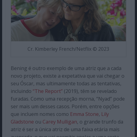
Cr. Kimberley French/Netflix © 2023
Bening é outro exemplo de uma atriz que a cada
novo projeto, existe a expetativa que vai chegar o
seu Óscar, mas ultimamente todas as tentativas,
incluindo
“The Report”
(2019), têm se revelado
furadas. Como uma recepção morna, “Nyad” pode
ser mais um desses casos. Porém, entre opções
que incluem nomes como
Emma Stone
,
Lily
Gladstone
ou
Carey Mulligan
, o grande trunfo da
atriz é ser a única atriz de uma faixa etária mais
avançada, o que vai permitir apelar a uma certa