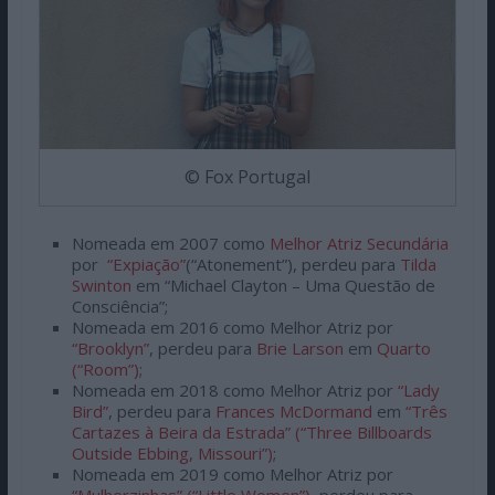
© Fox Portugal
Nomeada em 2007 como
Melhor Atriz Secundária
por
“Expiação”
(“Atonement”), perdeu para
Tilda
Swinton
em “Michael Clayton – Uma Questão de
Consciência”;
Nomeada em 2016 como Melhor Atriz por
“Brooklyn”
, perdeu para
Brie Larson
em
Quarto
(“Room”)
;
Nomeada em 2018 como Melhor Atriz por
“Lady
Bird”
, perdeu para
Frances McDormand
em
“
Três
Cartazes à Beira da Estrada”
(“Three Billboards
Outside Ebbing, Missouri”)
;
Nomeada em 2019 como Melhor Atriz por
“Mulherzinhas”
(“Little Women”)
, perdeu para