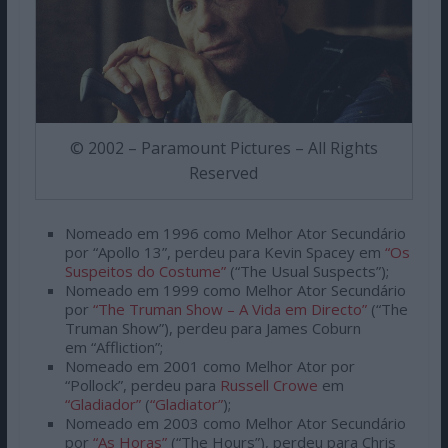
© 2002 – Paramount Pictures – All Rights
Reserved
Nomeado em 1996 como Melhor Ator Secundário
por “Apollo 13”, perdeu para Kevin Spacey em
“Os
Suspeitos do Costume”
(“The Usual Suspects”);
Nomeado em 1999 como Melhor Ator Secundário
por
“The Truman Show – A Vida em Directo”
(“The
Truman Show”), perdeu para James Coburn
em “Affliction”;
Nomeado em 2001 como Melhor Ator por
“Pollock”, perdeu para
Russell Crowe
em
“Gladiador”
(
“Gladiator”
);
Nomeado em 2003 como Melhor Ator Secundário
por
“As Horas”
(“The Hours”), perdeu para Chris