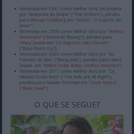
Nomeada em 1991 como Melhor Atriz Secundária
por “Anatomia do Golpe” (“The Grifters”), perdeu
para
Whoopi Goldberg
em “Ghost – O Espírito do
Amor”;
Nomeada em 2000 como Melhor Atriz por “
Beleza
Americana
” (“American Beauty”), perdeu para
Hilary Swank
em
“Os Rapazes Não Choram”
(“Boys Don’t Cry”);
Nomeada em 2005 como Melhor Atriz por “As
Paixões de Júlia” (“Being Julia”), perdeu para Hilary
Swank em “
Million Dollar Baby- Sonhos Vencidos
“;
Nomeada em 2011 como Melhor Atriz por “Os
Miúdos Estão Bem” (“The Kids are All Right”),
perdeu para Natalie Portman em “
Cisne Negro
”
(“
Black Swan
”).
O QUE SE SEGUE?