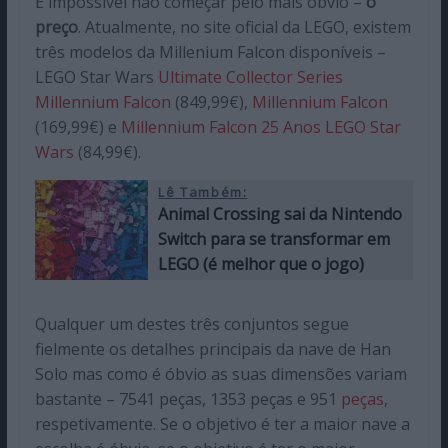
É impossível não começar pelo mais óbvio –
o
preço
. Atualmente, no site oficial da LEGO, existem
três modelos da Millenium Falcon disponíveis –
LEGO Star Wars
Ultimate Collector Series
Millennium Falcon
(849,99€),
Millennium Falcon
(169,99€) e
Millennium Falcon 25 Anos LEGO Star
Wars
(84,99€).
Lê Também:
Animal Crossing sai da Nintendo
Switch para se transformar em
LEGO (é melhor que o jogo)
Qualquer um destes três conjuntos segue
fielmente os detalhes principais da nave de Han
Solo mas como é óbvio as suas dimensões variam
bastante – 7541 peças, 1353 peças e 951
peças
,
respetivamente. Se o objetivo é ter a maior nave a