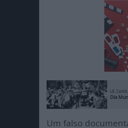
Lê Tamb
Dia Mund
Um falso documentá