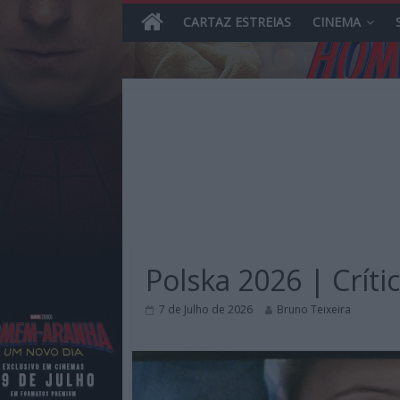
CARTAZ ESTREIAS
CINEMA
Skip
to
content
MHD
Magazine.HD
Polska 2026 | Críti
–
News,
7 de Julho de 2026
Bruno Teixeira
Reviews
e
Previews
sobre