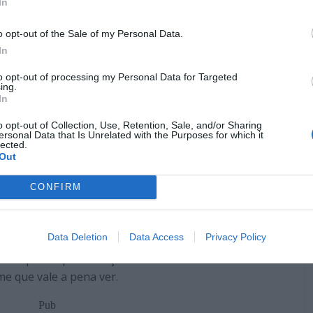
In
o opt-out of the Sale of my Personal Data.
In
to opt-out of processing my Personal Data for Targeted
ing.
In
s suas mais importantes obras cinematográficas. E o
o opt-out of Collection, Use, Retention, Sale, and/or Sharing
ersonal Data that Is Unrelated with the Purposes for which it
, se não conhecermos o seu contexto, podemos acreditar
lected.
Out
Birkut (interpretado por Jerzy Radziwiłowicz), existiu
, uma personagem de ficção. No entanto, a sua história
CONFIRM
stórico que o filme nos apresenta, na Polónia dos anos
olíticas.
Data Deletion
Data Access
Privacy Policy
ortância histórica em dois sentidos. 1 – importância
tância pela representação e análise de uma determinada
lme que vale a pena ver.
Pub