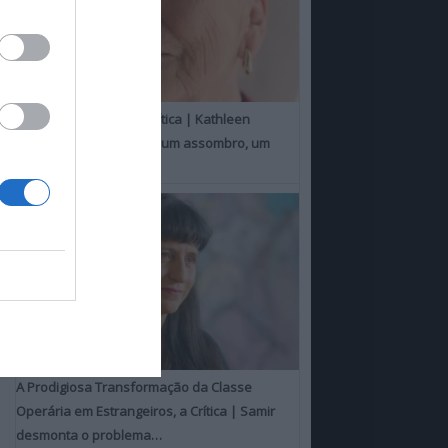
Um Toque Familiar, a Crítica | Kathleen
Chalfant é um espanto, um assombro, um
milagre
A Prodigiosa Transformação da Classe
Operária em Estrangeiros, a Crítica | Samir
desmonta o problema…