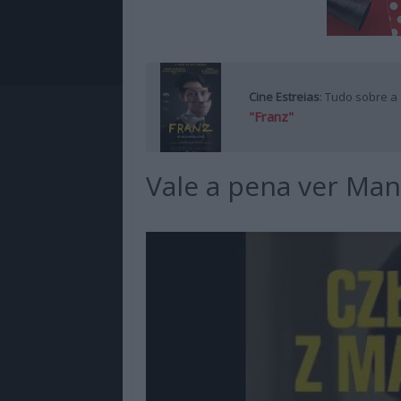
Cine Estreias
: Tudo sobre a
"Franz"
Vale a pena ver Man