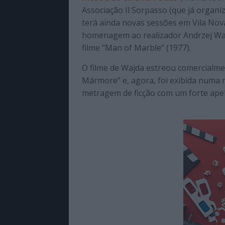
de
Associação Il Sorpasso (que já organ
qualidade
terá ainda novas sessões em Vila Nova
com
homenagem ao realizador Andrzej Waj
enfoque
filme “Man of Marble” (1977).
na
O filme de Wajda estreou comercialm
cultura
pop.
Mármore” e, agora, foi exibida numa 
metragem de ficção com um forte apelo