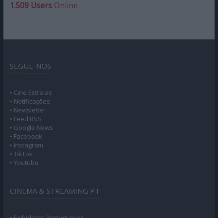
1.509 Users
Online
SEGUE-NOS
• Cine Estreias
• Notificações
• Newsletter
• Feed RSS
• Google News
• Facebook
• Instagram
• TikTok
• Youtube
CINEMA & STREAMING PT
• Exibidores Portugueses