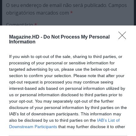
O seu endereço de email não será publicado.
Campos
obrigatórios marcados com
*
Comentário
*
Magazine.HD -
Do Not Process My Personal
Information
Nome
If you wish to opt-out of the sale, sharing to third parties, or
processing of your personal or sensitive information for
targeted advertising by us, please use the below opt-out
section to confirm your selection. Please note that after your
Email
opt-out request is processed you may continue seeing
interest-based ads based on personal information utilized by
us or personal information disclosed to third parties prior to
your opt-out. You may separately opt-out of the further
disclosure of your personal information by third parties on the
IAB’s list of downstream participants. This information may
Guardar o meu nome, email e site neste navegador
also be disclosed by us to third parties on the
IAB’s List of
Downstream Participants
that may further disclose it to other
para a próxima vez que eu comentar.
third parties.