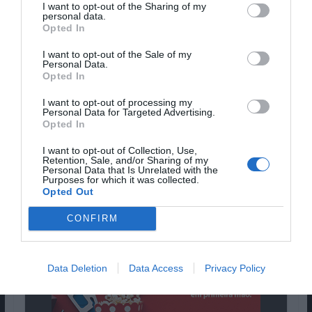
I want to opt-out of the Sharing of my
personal data.
Opted In
I want to opt-out of the Sale of my
Personal Data.
Genre:
Drama, 2022, 100 min.
Opted In
I want to opt-out of processing my
Cláudio Alves -
77
Personal Data for Targeted Advertising.
Opted In
CONCLUSÃO:
I want to opt-out of Collection, Use,
Retention, Sale, and/or Sharing of my
Personal Data that Is Unrelated with the
Pub
Purposes for which it was collected.
Opted Out
CONFIRM
Data Deletion
Data Access
Privacy Policy