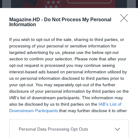
Magazine.HD -
Do Not Process My Personal
Director(s):
Júlia Murat
Information
Actor(s):
Sol Miranda, Lucas Andrade, Lorena
Comparato, Isabella Mariotto, Dani Ornellas,
If you wish to opt-out of the sale, sharing to third parties, or
Babu Santana, MC Carol, Rodrigo Bolzan,
processing of your personal or sensitive information for
targeted advertising by us, please use the below opt-out
Simone Mazzer, Lucas Gouvêa, Samuel
section to confirm your selection. Please note that after your
Toledo, Marina Merlino, Marcos Damigo,
opt-out request is processed you may continue seeing
Georgette Fadel
interest-based ads based on personal information utilized by
Pub
us or personal information disclosed to third parties prior to
your opt-out. You may separately opt-out of the further
disclosure of your personal information by third parties on the
IAB’s list of downstream participants. This information may
also be disclosed by us to third parties on the
IAB’s List of
Downstream Participants
that may further disclose it to other
third parties.
Personal Data Processing Opt Outs